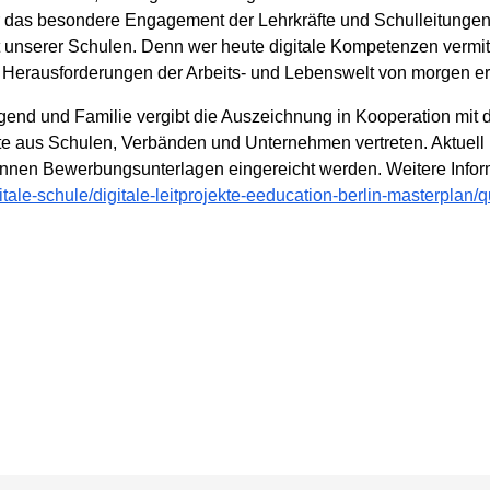
ur das besondere Engagement der Lehrkräfte und Schulleitungen,
nft unserer Schulen. Denn wer heute digitale Kompetenzen vermitt
 Herausforderungen der Arbeits- und Lebenswelt von morgen erf
gend und Familie vergibt die Auszeichnung in Kooperation mit d
e aus Schulen, Verbänden und Unternehmen vertreten. Aktuell lä
nen Bewerbungsunterlagen eingereicht werden. Weitere Inform
ale-schule/digitale-leitprojekte-eeducation-berlin-masterplan/qu