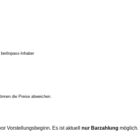
d berlinpass-Inhaber
 können die Preise abweichen.
or Vor­stellungs­beginn. Es ist aktuell
nur Barzahlung
möglich.