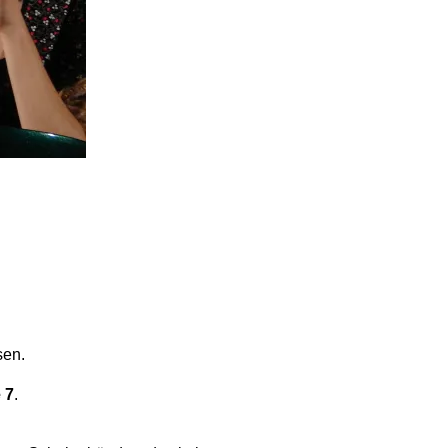
sen.
 7
.