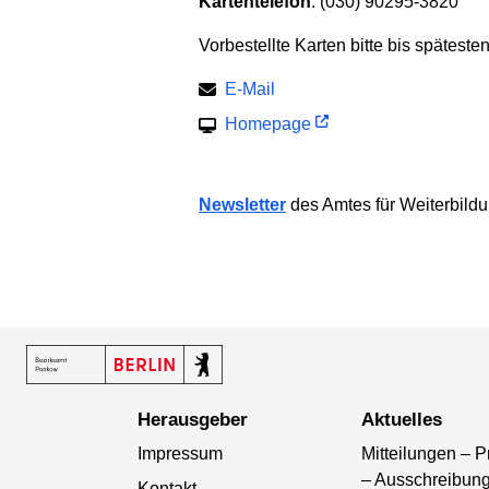
Kartentelefon
: (030) 90295-3820
Vorbestellte Karten bitte bis späteste
E-Mail
Homepage
Newsletter
des Amtes für Weiter­bild
Herausgeber
Aktuelles
Impressum
Mitteilungen – P
– Ausschreibun
Kontakt