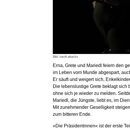
Bild: hardt attacks
Erna, Grete und Mariedl feiern den geb
im Leben vom Munde abgespart, auch i
Er säuft und weigert sich, Enkel­kinder
Die lebens­lustige Grete beklagt sich b
ohne sich je wieder zu melden. Seit­d
Mariedl, die Jüngste, liebt es, im Die
Mit zunehmender Gesellig­keit steigern
zum bitteren Ende.
»Die Präsidentinnen« ist der erste Tei