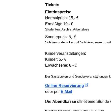
Tickets
Eintrittspreise
Normalpreis: 15,- €
Ermäßigt: 10,- €
Studenten, Azubis, Arbeitslose
Sonderpreis: 5,- €
Schüler­sonder­ticket mit Schüler­ausweis I un
Kinderveranstaltungen:
Kinder: 5,- €
Erwachsene: 8,- €
Bei Gastspielen und Sonder­ver­an­stal­tun­gen
Online-Reservierung
oder per
E-Mail
Die
Abendkasse
öffnet eine Stunde v