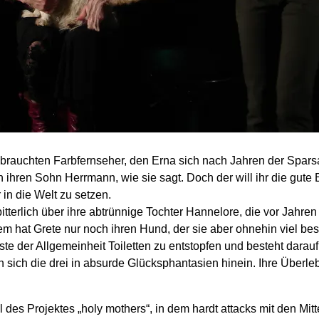
rauchten Farb­fernseher, den Erna sich nach Jahren der Spar­sam­
hren Sohn Herrmann, wie sie sagt. Doch der will ihr die gute E
 in die Welt zu setzen.
itter­lich über ihre ab­trünnige Tochter Hannelore, die vor Jahren
em hat Grete nur noch ihren Hund, der sie aber ohne­hin viel bes
nste der Allgemein­heit Toiletten zu ent­stopfen und be­steht dara
 sich die drei in absurde Glücks­phanta­sien hinein. Ihre Über­l
l des Projektes „holy mothers“, in dem hardt attacks mit den Mit