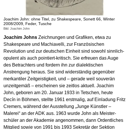
Joachim John: ohne Titel, zu Shakespeare, Sonett 66, Winter
2008/2009, Feder, Tusche
Bild: Joachim John
Joachim Johns
Zeichnungen und Grafiken, etwa zu
Shakespeare und Machiavelli, zur Französischen
Revolution und zur deutschen Einheit sind sowohl sinnlich-
opulent als auch pointiert-kritisch. Sie erfreuen das Auge
des Be­trach­ters und fordern ihn zur dialektischen
Anstrengung heraus. Sie sind widerständig gegenüber
merkantiler Zeit­geistigkeit, und – gerade weil souverän
unzeitgemäß – erscheinen sie zeitlos aktuell. Joachim
John, geboren am 20. Januar 1933 in Tetschen, heute
Decín in Böhmen, stellte 1961 erstmalig, auf Einladung Fritz
Cremers, während der Ausstellung „Junge Künstler –
Malerei“ an der ADK aus. 1963 wurde John als Meister­
schüler an der Akademie angenommen, dann Ordent­liches
Mitglied sowie von 1991 bis 1993 Sekretär der Sektion