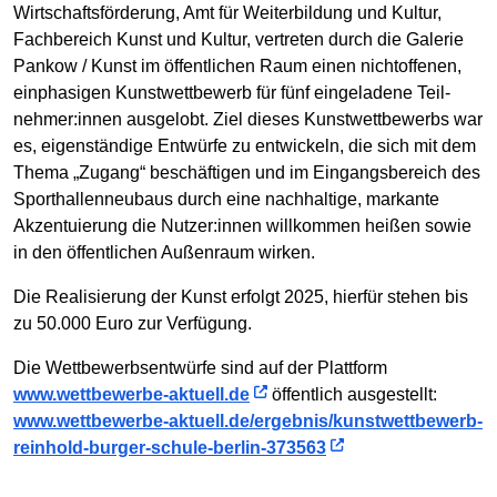
Wirtschafts­förderung, Amt für Weiter­bildung und Kultur,
Fach­bereich Kunst und Kultur, vertreten durch die Galerie
Pankow / Kunst im öffentlichen Raum einen nicht­offenen,
ein­phasigen Kunst­wett­bewerb für fünf ein­ge­ladene Teil­
nehmer:innen aus­gelobt. Ziel dieses Kunst­wett­bewerbs war
es, eigenständige Entwürfe zu entwickeln, die sich mit dem
Thema „Zugang“ beschäftigen und im Eingangs­bereich des
Sport­hallen­neubaus durch eine nachhaltige, markante
Akzentuierung die Nutzer:innen will­kommen heißen sowie
in den öffent­lichen Außen­raum wirken.
Die Realisierung der Kunst erfolgt 2025, hierfür stehen bis
zu 50.000 Euro zur Verfügung.
Die Wettbewerbs­entwürfe sind auf der Plattform
www.wettbewerbe-aktuell.de
öffentlich ausgestellt:
www.wettbewerbe-aktuell.de/ergebnis/kunstwettbewerb-
reinhold-burger-schule-berlin-373563