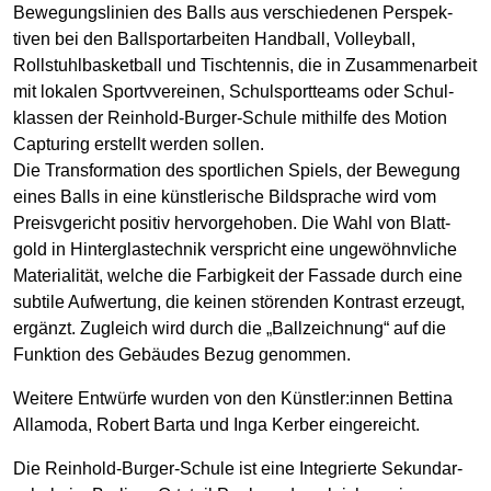
Bewegungs­linien des Balls aus ver­schiede­nen Perspek­
tiven bei den Ball­sport­arbeiten Hand­ball, Volley­ball,
Rollstuhl­basket­ball und Tisch­tennis, die in Zusammen­arbeit
mit lokalen Sportvvereinen, Schul­sport­teams oder Schul­
klassen der Reinhold-­Burger-­Schule mithilfe des Motion
Capturing er­stellt werden sollen.
Die Trans­formation des sport­lichen Spiels, der Bewegung
eines Balls in eine künst­lerische Bild­sprache wird vom
Preisvgericht positiv hervor­gehoben. Die Wahl von Blatt­
gold in Hinter­glas­technik ver­spricht eine un­gewöhnvliche
Materialität, welche die Farbig­keit der Fassade durch eine
subtile Auf­wertung, die keinen störenden Kontrast erzeugt,
ergänzt. Zugleich wird durch die „Ball­zeichnung“ auf die
Funktion des Gebäudes Bezug genommen.
Weitere Entwürfe wurden von den Künstler:innen Bettina
Allamoda, Robert Barta und Inga Kerber eingereicht.
Die Reinhold-Burger-Schule ist eine Integrierte Sekundar­