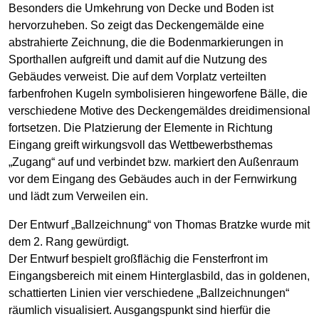
Besonders die Um­kehrung von Decke und Boden ist
hervor­zu­heben. So zeigt das Decken­gemälde eine
abstrahierte Zeichnung, die die Boden­markierungen in
Sport­hallen auf­greift und damit auf die Nutzung des
Gebäudes ver­weist. Die auf dem Vorplatz ver­teilten
farbenfrohen Kugeln symbolisieren hingeworfene Bälle, die
verschiedene Motive des Decken­ge­mäldes drei­dimensio­nal
fortsetzen. Die Platzierung der Elemente in Richtung
Eingang greift wirkungs­voll das Wett­bewerbs­themas
„Zugang“ auf und verbindet bzw. markiert den Außen­raum
vor dem Ein­gang des Gebäudes auch in der Fern­wirkung
und lädt zum Ver­weilen ein.
Der Entwurf „Ballzeichnung“ von Thomas Bratzke wurde mit
dem 2. Rang gewürdigt.
Der Entwurf bespielt großflächig die Fenster­front im
Eingangs­bereich mit einem Hinter­glas­bild, das in goldenen,
schattierten Linien vier verschie­dene „Ball­zeichnungen“
räumlich visualisiert. Ausgangs­punkt sind hierfür die