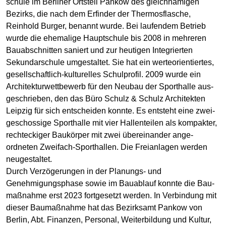
schule im Berliner Ortsteil Pankow des gleich­namigen
Bezirks, die nach dem Erfinder der Thermos­flasche,
Reinhold Burger, benannt wurde. Bei laufen­dem Betrieb
wurde die ehe­malige Haupt­schule bis 2008 in mehreren
Bau­ab­schnitten saniert und zur heutigen Integrierten
Sekundar­schule umgestaltet. Sie hat ein werte­orien­tier­tes,
gesell­schaftlich-­kulturelles Schul­profil. 2009 wurde ein
Architektur­wett­bewerb für den Neubau der Sport­halle aus­
ge­schrieben, den das Büro Schulz & Schulz Architekten
Leipzig für sich ent­scheiden konnte. Es entsteht eine zwei­
geschossige Sport­halle mit vier Hallen­teilen als kompakter,
recht­eckiger Bau­körper mit zwei über­ein­ander an­ge­
ordneten Zweifach-­Sport­hallen. Die Frei­anlagen werden
neu­gestaltet.
Durch Verzögerungen in der Planungs- und
Genehmigungs­phase sowie im Bau­ablauf konnte die Bau­
maßnahme erst 2023 fort­gesetzt werden. In Verbindung mit
dieser Bau­maßnahme hat das Bezirksamt Pankow von
Berlin, Abt. Finanzen, Personal, Weiter­bildung und Kultur,