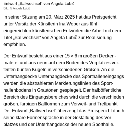
Entwurf „Ballwechsel“ von Angela Lubič
Bild: © Angela Lubič
In seiner Sitzung am 20. März 2025 hat das Preisgericht
unter Vorsitz der Künstlerin Ina Weber aus fünf
eingereichten künst­lerischen Entwürfen die Arbeit mit dem
Titel „Ballwechsel“ von Angela Lubič zur Realisierung
empfohlen.
Der Entwurf besteht aus einer 15 × 6 m großen Decken­
malerei und aus neun auf dem Boden des Vor­platzes ver­
teilten bunten Kugeln in verschie­denen Größen. An die
Unter­hang­decke Unter­hang­decke des Sport­hallen­eingangs
werden die abstrahierten Markierungs­linien des Sport­
hallen­bodens in Grau­tönen gespiegelt. Der halb­öffentliche
Bereich des Eingangs­bereiches wird durch die ver­schieden
großen, farbigen Ball­formen zum Verweil- und Treff­punkt.
Der Entwurf „Ballwechsel“ überzeugt das Preis­gericht durch
seine klare Formen­sprache in der Gestaltung des Vor­
platzes und der Unterhang­decke der neuen Sport­halle.