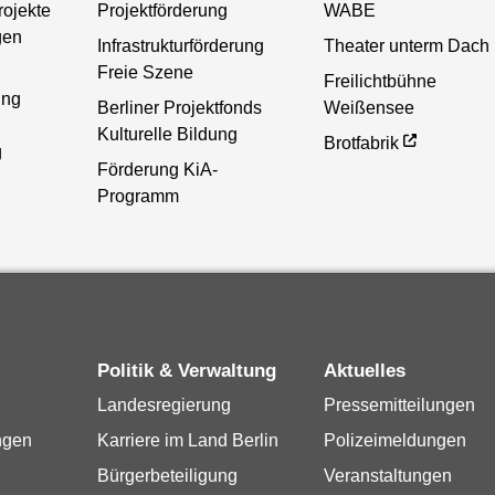
rojekte
Projektförderung
WABE
gen
Infrastrukturförderung
Theater unterm Dach
Freie Szene
Freilichtbühne
ung
Berliner Projektfonds
Weißensee
Kulturelle Bildung
Brotfabrik
g
Förderung KiA-
Programm
Politik & Verwaltung
Aktuelles
Landesregierung
Pressemitteilungen
ngen
Karriere im Land Berlin
Polizeimeldungen
Bürgerbeteiligung
Veranstaltungen