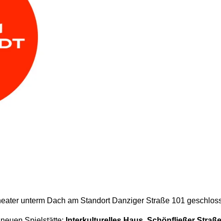
heater unterm Dach am Standort Danziger Straße 101 geschlos
 neuen Spielstätte:
Interkulturelles Haus
,
Schönfließer Straße