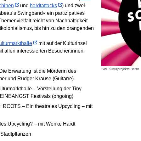
chinen
und
hardt­attacks
) und zwei
abeau’s Swingband« ein partizipa­tives
Themen­vielfalt reicht von Nach­haltig­keit
kolonialis­mus, bis hin zu den drän­gen­den
ltur­markt­halle
mit auf der Kultur­insel
t allen interessier­ten Besucher:innen.
Bild: Kulturprojekte Berlin
Die Erwartung ist die Mörderin des
mer und Rüdger Krause (Guitarre)
turmarkthalle – Vorstellung der Tiny
E!NEANGST Festivals (ongoing)
 ROOTS – Ein theatrales Upcycling – mit
ales Upcycling? – mit Wenke Hardt
 Stadtpflanzen