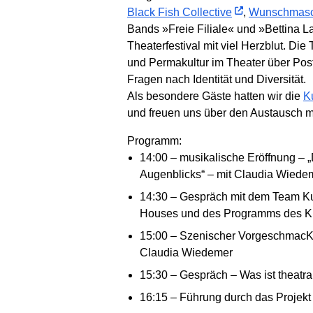
Black Fish Collective
,
Wunsch­mas
Bands »Freie Filiale« und »Bettina L
Theater­festival mit viel Herzblut. Die 
und Perma­kultur im Theater über Post­
Fragen nach Identität und Diversität.
Als besondere Gäste hatten wir die
Ku
und freuen uns über den Aus­tausch mi
Programm:
14:00 – musikalische Eröffnung – „
Augenblicks“ – mit Claudia Wiede
14:30 – Gespräch mit dem Team Kul
Houses und des Programms des K
15:00 – Szenischer VorgeschmacK:
Claudia Wiedemer
15:30 – Gespräch – Was ist theatr
16:15 – Führung durch das Projekt