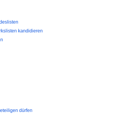
deslisten
kslisten kandidieren
en
teiligen dürfen