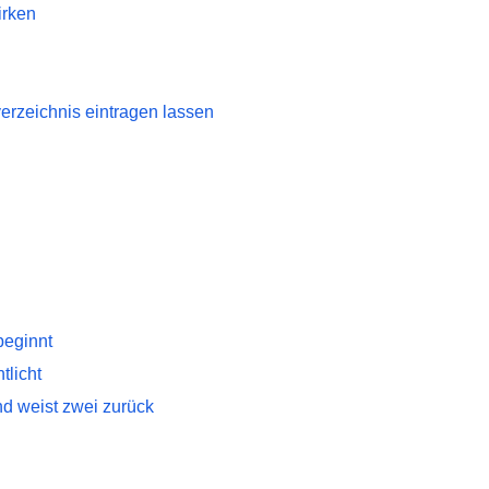
irken
rzeichnis eintragen lassen
beginnt
tlicht
nd weist zwei zurück