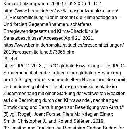
Klimaschutzprogramm 2030 (BEK 2030). 1–102.
https://www.berlin.de/sen/uvk/klimaschutz/publikationen/
[2] Pressemitteilung “Berlin erkennt die Klimanotlage an –
Und forciert Gegenmaßnahmen, schärferes
Energiewendegesetz und Klima-Check für alle
Senatsbeschlüsse” Accessed April 21, 2021.
https://www.berlin.de/rbmskzl/aktuelles/pressemitteilungen/
2019/pressemitteilung.873965.php
[3] ebd.
[4] vgl. IPCC. 2018. „1,5 °C globale Erwärmung – Der IPCC-
Sonderbericht über die Folgen einer globalen Erwärmung
um 1,5 °C gegenüber vorindustriellem Niveau und die damit
verbundenen globalen Treibhausgasemissionspfade im
Zusammenhang mit einer Stärkung der weltweiten Reaktion
auf die Bedrohung durch den Klimawandel, nachhaltiger
Entwicklung und Bemühungen zur Beseitigung von Armut.“
[5] vgl. Rogelj, Joeri; Forster, Piers M.; Kriegler, Elmar;
Smith, Christopher J., and Roland Séférian. 2019.
“Estimating and Tracking the Remaining Carbon Budget for