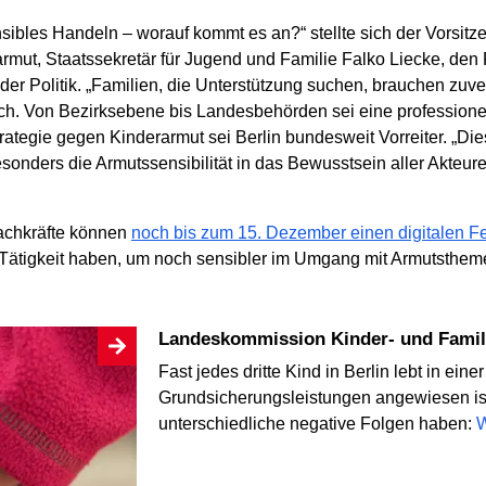
sibles Handeln – worauf kommt es an?“ stellte sich der Vorsit
rmut, Staatssekretär für Jugend und Familie Falko Liecke, den
er Politik. „Familien, die Unterstützung suchen, brauchen zuve
ich. Von Bezirksebene bis Landesbehörden sei eine professionel
Strategie gegen Kinderarmut sei Berlin bundesweit Vorreiter. „Di
esonders die Armutssensibilität in das Bewusstsein aller Akteur
.
achkräfte können
noch bis zum 15. Dezember einen digitalen 
 Tätigkeit haben, um noch sensibler im Umgang mit Armutsthem
Landeskommission Kinder- und Fami
Fast jedes dritte Kind in Berlin lebt in einer
Grundsicherungsleistungen angewiesen ist
unterschiedliche negative Folgen haben:
W