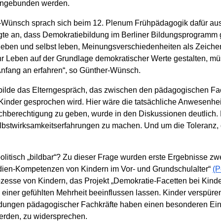
 eingebunden werden.
-Wünsch sprach sich beim 12. Plenum Frühpädagogik dafür aus, 
igte an, dass Demokratiebildung im Berliner Bildungsprogramm g
eben und selbst leben, Meinungsverschiedenheiten als Zeichen
hr Leben auf der Grundlage demokratischer Werte gestalten, müs
nfang an erfahren“, so Günther-Wünsch.
ilde das Elterngespräch, das zwischen den pädagogischen Fachk
Kinder gesprochen wird. Hier wäre die tatsächliche Anwesenhe
ichberechtigung zu geben, wurde in den Diskussionen deutlich.
lbstwirksamkeitserfahrungen zu machen. Und um die Toleranz, 
olitisch „bildbar“? Zu dieser Frage wurden erste Ergebnisse zw
Medien-Kompetenzen von Kindern im Vor- und Grundschulalter“
(
esse von Kindern, das Projekt „Demokratie-Facetten bei Kind
n einer gefühlten Mehrheit beeinflussen lassen. Kinder verspü
eidungen pädagogischer Fachkräfte haben einen besonderen Einfl
erden, zu widersprechen.