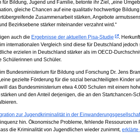
für Bildung, Jugend und Familie, betonte ihr Ziel, „eine Umgebu
uation, gleiche Chancen auf eine qualitativ hochwertige Bildung
ortübergreifende Zusammenarbeit stärken, Angebote armutssensi
und Bezirksebene stärker miteinander verzahnt wird.“
eigen auch die
Ergebnisse der aktuellen Pisa-Studie
. Herkun
im internationalen Vergleich sind diese für Deutschland jedoch 
iche erzielen in Deutschland stärker als im OECD-Durchschnit
e Schülerinnen und Schüler.
 im Bundesministerium für Bildung und Forschung Dr. Jens Bra
 „eine gezielte Förderung für die sozial benachteiligten Kinder
ill das Bundesministerium etwa 4.000 Schulen mit einem hohen 
stärken und den Anteil derjenigen, die an den Startchancen-Sc
lbieren.
gration zur Jugendkriminalität in der Einwanderungsgesellschaf
linquenz hin. Ökonomische Probleme, fehlende Ressourcen in F
ass die Kriminalität von Jugendlichen wieder zunimmt,
erklärte