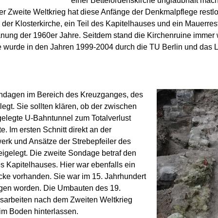
einer Bettelordenskirche unglaubhaft mach
 Der Zweite Weltkrieg hat diese Anfänge der Denkmalpflege restl
r Klosterkirche, ein Teil des Kapitelhauses und ein Mauerrest
anung der 1960er Jahre. Seitdem stand die Kirchenruine immer
e wurde in den Jahren 1999-2004 durch die TU Berlin und das
ndagen im Bereich des Kreuzganges, des
egt. Sie sollten klären, ob der zwischen
elegte U-Bahntunnel zum Totalverlust
. Im ersten Schnitt direkt an der
rk und Ansätze der Strebepfeiler des
igelegt. Die zweite Sondage betraf den
 Kapitelhauses. Hier war ebenfalls ein
ke vorhanden. Sie war im 15. Jahrhundert
ogen worden. Die Umbauten des 19.
sarbeiten nach dem Zweiten Weltkrieg
 im Boden hinterlassen.