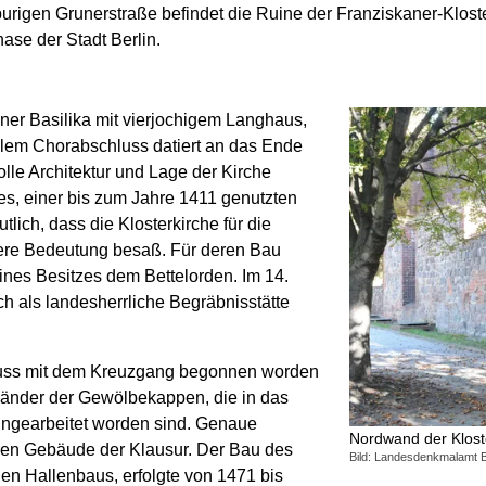
urigen Grunerstraße befindet die Ruine der Franziskaner-Kloste
ase der Stadt Berlin.
ner Basilika mit vierjochigem Langhaus,
lem Chorabschluss datiert an das Ende
lle Architektur und Lage der Kirche
s, einer bis zum Jahre 1411 genutzten
ich, dass die Klosterkirche für die
ere Bedeutung besaß. Für deren Bau
ines Besitzes dem Bettelorden. Im 14.
h als landesherrliche Begräbnisstätte
 muss mit dem Kreuzgang begonnen worden
änder der Gewölbekappen, die in das
ngearbeitet worden sind. Genaue
Nordwand der Klost
geren Gebäude der Klausur. Der Bau des
Bild: Landesdenkmalamt B
en Hallenbaus, erfolgte von 1471 bis