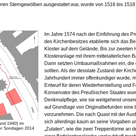
eren Sterngewölben ausgestattet war, wurde von 1516 bis 1518
Im Jahre 1574 nach der Einführung des Pr
des Kirchenbesitzes etablierte sich das 
Kloster auf dem Gelände. Bis zur zweiten 
Klosteranlage mit ihrem mittelalterlichen B
Dann setzten Umbaumaßnahmen ein, die d
sollten. Als der desolate Zustand der Kirch
Jahrhundert immer offenkundiger wurde, ma
Entwurf für deren Wiederherstellung und F
Konservator des Preußischen Staates wurde
Denkmalpflege, wie sie weitgehend unsere
auf Grundlage von Originalbefunden eine
vorzunehmen. Die nach Quast mit der Ausfü
sich allerdings kaum an seine Vorgaben un
and 1940) im
der Sondagen 2014
„Zutaten“, wie die zwei Treppentürme an de