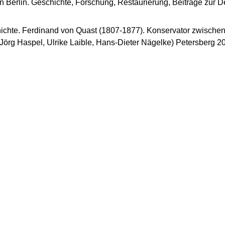
n Berlin. Geschichte, Forschung, Restaurierung, Beiträge zur D
chte. Ferdinand von Quast (1807-1877). Konservator zwischen 
 Jörg Haspel, Ulrike Laible, Hans-Dieter Nägelke) Petersberg 2