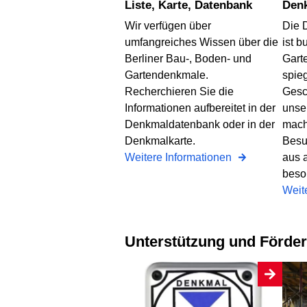
Liste, Karte, Datenbank
De
Wir verfügen über
Die 
umfangreiches Wissen über die
ist b
Berliner Bau-, Boden- und
Gart
Gartendenkmale.
spie
Recherchieren Sie die
Gesc
Informationen aufbereitet in der
unse
Denkmaldatenbank oder in der
mache
Denkmalkarte.
Besu
Weitere Informationen
aus 
beso
Weit
Unterstützung und Förde