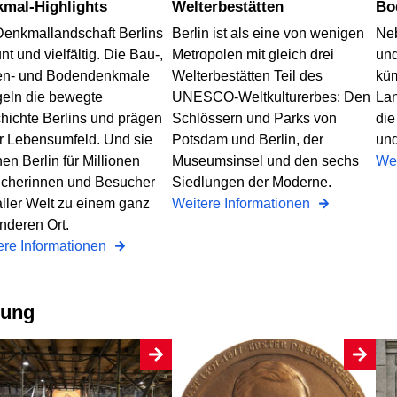
nkmal-Highlights
Welterbestätten
B
Denkmallandschaft Berlins
Berlin ist als eine von wenigen
Neb
unt und vielfältig. Die Bau-,
Metropolen mit gleich drei
und
en- und Bodendenkmale
Welterbestätten Teil des
küm
geln die bewegte
UNESCO-Weltkulturerbes: Den
La
hichte Berlins und prägen
Schlössern und Parks von
die
r Lebensumfeld. Und sie
Potsdam und Berlin, der
und
n Berlin für Millionen
Museumsinsel und den sechs
Wei
cherinnen und Besucher
Siedlungen der Moderne.
aller Welt zu einem ganz
Weitere Informationen
nderen Ort.
ere Informationen
rung