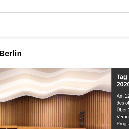
Berlin
Tag des offenen Denkmals
202
Am 12
des of
Über 
Veran
Progr