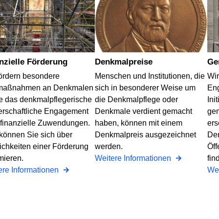
anzielle Förderung
Denkmalpreise
G
fördern besondere
Menschen und Institutionen, die
Wir
maßnahmen an Denkmalen
sich in besonderer Weise um
En
e das denkmalpflegerische
die Denkmalpflege oder
Ini
erschaftliche Engagement
Denkmale verdient gemacht
gem
 finanzielle Zuwendungen.
haben, können mit einem
ers
 können Sie sich über
Denkmalpreis ausgezeichnet
Den
ichkeiten einer Förderung
werden.
Öff
mieren.
Weitere Informationen
fin
ere Informationen
Wei