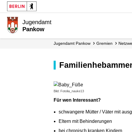
Jugendamt
Pankow
Jugendamt Pankow
Gremien
Netzw
Familienhebamme
Bild: Fotolia_nauke13
Für wen Interessant?
schwangere Mütter / Väter mit aus
Eltern mit Behinderungen
bei chronisch kranken Kindern