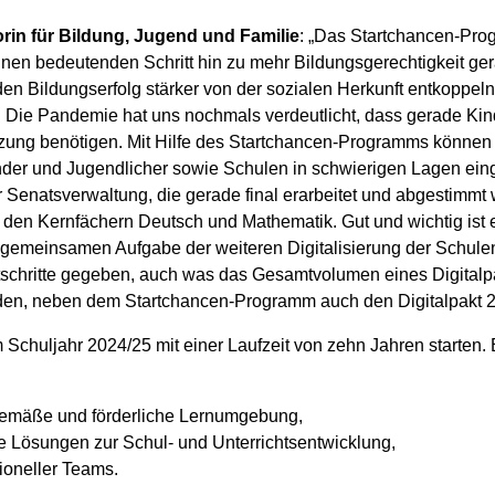
in für Bildung, Jugend und Familie
: „Das Startchancen-Prog
nen bedeutenden Schritt hin zu mehr Bildungsgerechtigkeit gera
 den Bildungserfolg stärker von der sozialen Herkunft entkoppe
. Die Pandemie hat uns nochmals verdeutlicht, dass gerade Kin
tzung benötigen. Mit Hilfe des Startchancen-Programms können w
Kinder und Jugendlicher sowie Schulen in schwierigen Lagen ei
r Senatsverwaltung, die gerade final erarbeitet und abgestimmt
in den Kernfächern Deutsch und Mathematik. Gut und wichtig ist
 gemeinsamen Aufgabe der weiteren Digitalisierung der Schule
rtschritte gegeben, auch was das Gesamtvolumen eines Digitalpa
en, neben dem Startchancen-Programm auch den Digitalpakt 2.
huljahr 2024/25 mit einer Laufzeit von zehn Jahren starten. Es
itgemäße und förderliche Lernumgebung,
e Lösungen zur Schul- und Unterrichtsentwicklung,
ioneller Teams.