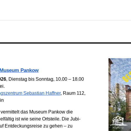
re Museum Pankow
026
, Dienstag bis Sonntag, 10.00 – 18.00
ei.
gszentrum Sebastian Haffner
, Raum 112,
in
d ver­mittelt das Museum Pankow die
­fältig ist wie seine Orts­­teile. Die Jubi­
auf Ent­deckungs­­reise zu gehen – zu