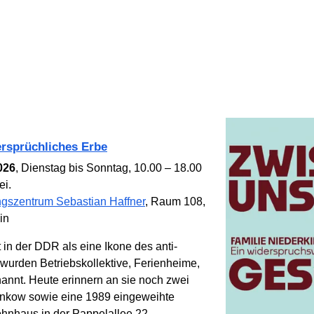
r­sprüch­liches Erbe
026
, Dienstag bis Sonntag, 10.00 – 18.00
ei.
gszentrum Sebastian Haffner
, Raum 108,
in
 in der DDR als eine Ikone des anti­
 wurden Betriebs­kollektive, Ferien­heime,
nannt. Heute erinnern an sie noch zwei
ankow sowie eine 1989 eingeweihte
hn­haus in der Pappelallee 22.