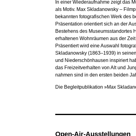
In einer Wieder­aufnahme zeigt das 
als Motiv. Max Skladanowsky – Film­p
bekannten foto­grafischen Werk des b
Präsen­tation orientiert sich an der Au
Bestehens des Museums­standortes He
erhaltenen Wohn­räumen aus der Zeit
Präsentiert wird eine Auswahl foto­gr
Skladanowsky (1863–1939) in seinem 
und Nieder­schönhausen inspiriert ha
das Frei­zeit­verhalten von Alt und J
nahmen sind in den ersten beiden Jahr
Die Begleitpublikation »Max Skladanow
Open-Air-Ausstellungen