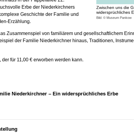
ruchs­volle Erbe der Niederkirchners
Zwischen uns die Ge
widersprüchliches 
omplexe Geschichte der Familie und
Bild: © Museum Pankow
elden-Erzählung.
 das Zusammen­spiel von familiärem und gesell­schaft­lichem Erin
eispiel der Familie Niederkirchner hinaus, Traditionen, Instrume
, der für 11,00 € erworben werden kann.
ilie Niederkirchner – Ein wider­sprüch­liches Erbe
tellung