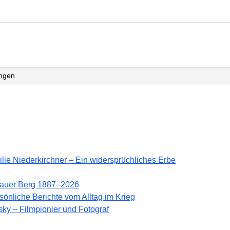
ungen
ie Niederkirchner – Ein wider­sprüch­liches Erbe
lauer Berg 1887–2026
önliche Berichte vom Alltag im Krieg
ky – Filmpionier und Fotograf