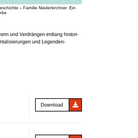
schichte – Familie Niederkirchner. Ein
Erbe
nern und Ver­drängen entlang histori­
n­tali­sierungen und Legenden­
Download