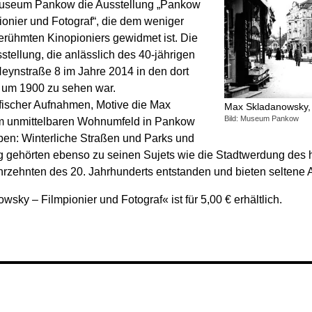
Museum Pankow die Aus­stellung „Pankow
ionier und Fotograf“, die dem weniger
erühmten Kino­pioniers gewidmet ist. Die
s­stellung, die an­lässlich des 40-jährigen
ynstraße 8 im Jahre 2014 in den dort
 um 1900 zu sehen war.
afischer Auf­nahmen, Motive die Max
Max Skladanowsky,
Bild: Museum Pankow
un­mittel­baren Wohn­umfeld in Pankow
ben: Winter­liche Straßen und Parks und
ung gehörten ebenso zu seinen Sujets wie die Stadt­werdung des
­zehnten des 20. Jahr­hunderts ent­standen und bieten seltene An
sky – Filmpionier und Fotograf« ist für 5,00 € erhältlich.