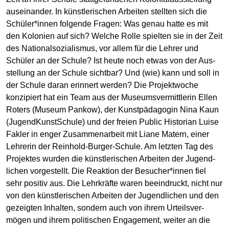
auseinander. In künst­lerischen Arbeiten stellten sich die
Schüler*innen folgende Fragen: Was genau hatte es mit
den Kolonien auf sich? Welche Rolle spielten sie in der Zeit
des National­sozialismus, vor allem für die Lehrer und
Schüler an der Schule? Ist heute noch etwas von der Aus­
stellung an der Schule sichtbar? Und (wie) kann und soll in
der Schule daran erinnert werden? Die Projekt­woche
konzipiert hat ein Team aus der Museums­ver­mittlerin Ellen
Roters (Museum Pankow), der Kunst­pädagogin Nina Kaun
(JugendKunstSchule) und der freien Public Historian Luise
Fakler in enger Zusammen­arbeit mit Liane Matern, einer
Lehrerin der Reinhold-Burger-Schule. Am letzten Tag des
Projektes wurden die künst­lerischen Arbeiten der Jugend­
lichen vorgestellt. Die Reaktion der Besucher­*innen fiel
sehr positiv aus. Die Lehr­kräfte waren beeindruckt, nicht nur
von den künst­lerischen Arbeiten der Jugend­lichen und den
gezeigten Inhalten, sondern auch von ihrem Urteils­ver­
mögen und ihrem politischen Engagement, weiter an die