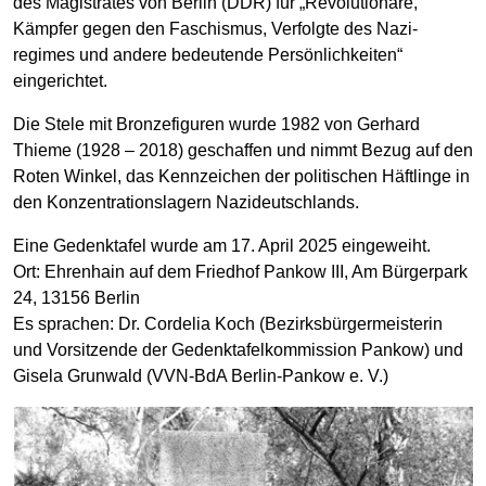
des Magistrates von Berlin (DDR) für „Revolutionäre,
Kämpfer gegen den Faschismus, Verfolgte des Nazi­­
regimes und andere be­­deutende Persön­­lich­­keiten“
eingerichtet.
Die Stele mit Bronze­figuren wurde 1982 von Gerhard
Thieme (1928 – 2018) ge­schaffen und nimmt Bezug auf den
Roten Winkel, das Kenn­­zeichen der politi­schen Häftlinge in
den Konzen­­trations­­lagern Nazi­­deutsch­lands.
Eine Gedenktafel wurde am 17. April 2025 eingeweiht.
Ort: Ehrenhain auf dem Friedhof Pankow III, Am Bürgerpark
24, 13156 Berlin
Es sprachen: Dr. Cordelia Koch (Bezirksbürgermeisterin
und Vorsitzende der Gedenktafelkommission Pankow) und
Gisela Grunwald (VVN-BdA Berlin-Pankow e. V.)