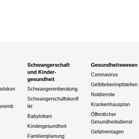
Schwanger­schaft
Gesundheits­wesen
und Kinder­­
Coronavirus
gesundheit
Gelbfieberimpfstellen
itskon
Schwangerenberatung
Notdienste
Schwangerschaftskonfl
Krankenhausplan
ereinb
ikt
Öffentlicher
Babylotsen
Gesundheitsdienst
Kindergesundheit
Gefahrenlagen
Familienplanung