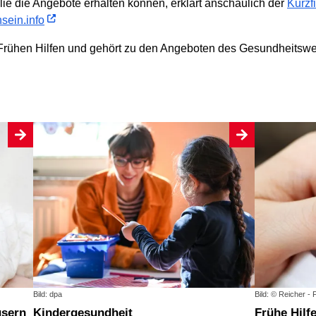
lie die Angebote erhalten können, erklärt anschaulich der
Kurzf
nsein.info
er Frühen Hilfen und gehört zu den Angeboten des Gesundheitsw
Bild: dpa
Bild: © Reicher - 
usern
Kindergesundheit
Frühe Hilf