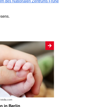
ilm des Nationalen Zentrums Frühe
esens.
Fotolia.com
en in Berlin