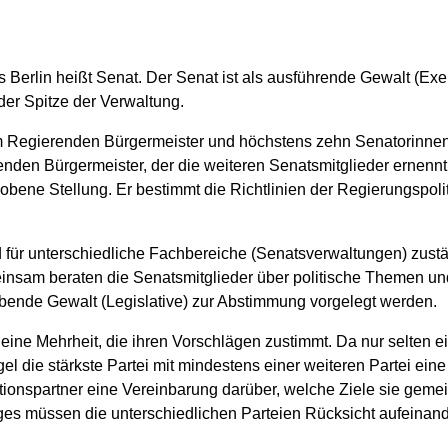
Berlin heißt Senat. Der Senat ist als ausführende Gewalt (Exek
der Spitze der Verwaltung.
em Regierenden Bürgermeister und höchstens zehn Senatorinne
den Bürgermeister, der die weiteren Senatsmitglieder ernennt
ene Stellung. Er bestimmt die Richtlinien der Regierungspoliti
für unterschiedliche Fachbereiche (Senatsverwaltungen) zuständ
insam beraten die Senatsmitglieder über politische Themen u
ende Gewalt (Legislative) zur Abstimmung vorgelegt werden.
ine Mehrheit, die ihren Vorschlägen zustimmt. Da nur selten ei
gel die stärkste Partei mit mindestens einer weiteren Partei eine
itionspartner eine Vereinbarung darüber, welche Ziele sie gem
ages müssen die unterschiedlichen Parteien Rücksicht aufein