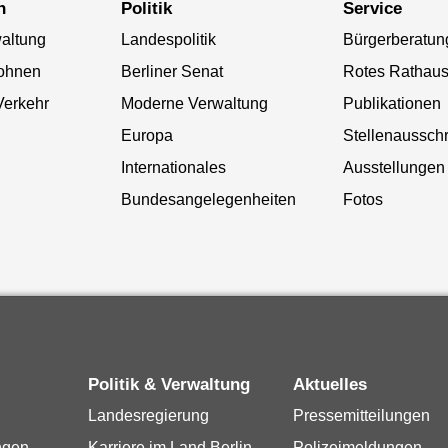
n
Politik
Service
altung
Landespolitik
Bürgerberatun
ohnen
Berliner Senat
Rotes Rathau
Verkehr
Moderne Verwaltung
Publikationen
Europa
Stellenaussch
Internationales
Ausstellungen
Bundesangelegenheiten
Fotos
Politik & Verwaltung
Aktuelles
Landesregierung
Pressemitteilungen
ngen
Karriere im Land Berlin
Polizeimeldungen