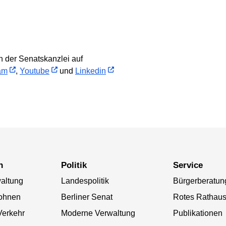
 der Senatskanzlei auf
am
,
Youtube
und
Linkedin
n
Politik
Service
altung
Landespolitik
Bürgerberatun
ohnen
Berliner Senat
Rotes Rathau
Verkehr
Moderne Verwaltung
Publikationen