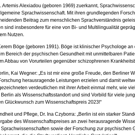
.c. Artemis Alexiadou (geboren 1969) zuerkannt, Sprachwissensc
r Allgemeine Sprachwissenschaft. Mit ihren grundlegenden Fors
cheidenden Beitrag zum menschlichen Sprachverständnis geleis
n sind insbesondere für eine von Bi- und Multilingualität geprä
rem Nutzen.
erem Böge (geboren 1991). Böge ist klinischer Psychologe an 
im Bereich der psychischen Gesundheit mit unmittelbaren Patie
um Abbau von Vorurteilen gegenüber schizophrenen Krankheitsbi
lin, Kai Wegner: „Es ist mir eine große Freude, den Berliner 
Forschung herausragende Leistungen erzielen und damit weltweit
eichneten verdeutlichen mit ihrer Arbeit einmal mehr, wie vielf
 Berlin als Wissenschaftsstandort und sind Vorbild für viele j
en Glückwunsch zum Wissenschaftspreis 2023!“
dheit und Pflege, Dr. Ina Czyborra: „Berlin ist ein starker Stan
ergabe des Wissenschaftspreises an zwei herausragende Wissens
er Sprachwissenschaften sowie der Forschung zur psychischen G