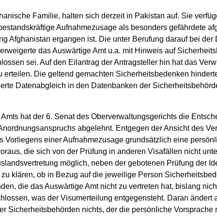
fghanische Familie, halten sich derzeit in Pakistan auf. Sie ve
te, bestandskräftige Aufnahmezusage als besonders gefährdete a
 Afghanistan ergangen ist. Die unter Berufung darauf bei der
verweigerte das Auswärtige Amt u.a. mit Hinweis auf Sicherheit
lossen sei. Auf den Eilantrag der Antragsteller hin hat das Ver
 zu erteilen. Die geltend gemachten Sicherheitsbedenken hinder
sierte Datenabgleich in den Datenbanken der Sicherheitsbehörd
Amts hat der 6. Senat des Oberverwaltungsgerichts die Entsch
Anordnungsanspruchs abgelehnt. Entgegen der Ansicht des Verw
s Vorliegens einer Aufnahmezusage grundsätzlich eine persönli
oraus, die sich von der Prüfung in anderen Visafällen nicht un
uslandsvertretung möglich, neben der gebotenen Prüfung der Id
zu klären, ob in Bezug auf die jeweilige Person Sicherheitsbe
n, die das Auswärtige Amt nicht zu vertreten hat, bislang nicht er
hlossen, was der Visumerteilung entgegensteht. Daran ändert a
 Sicherheitsbehörden nichts, der die persönliche Vorsprache 