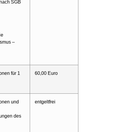
g nach SGB
ie
ismus –
onen für 1
60,00 Euro
sonen und
entgeltfrei
tungen des