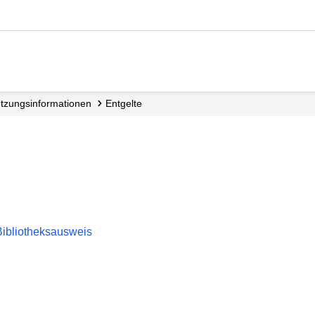
utzungs­informationen
Entgelte
 Bibliotheksausweis