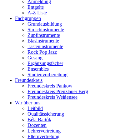
Anmeldung
Entgelte
A-Z Liste
Fachgruppen
Grundausbildung
Streich­instrumente
Zupfinstrumente
Blasinstrumente
Tasten­instrumente
Rock Pop Jazz
Gesang
Ergänzungs­fächer
Ensembles
Studien­vorbereitung
Freundeskreis
Freundeskreis Pankow
Freundeskreis Prenzlauer Berg
Freundeskreis Weißensee
Wir über uns
Leitbild
Qualitäts­sicherung
Béla Bartók
Dozenten
Lehrer­vertretung
Eltern­vertretung