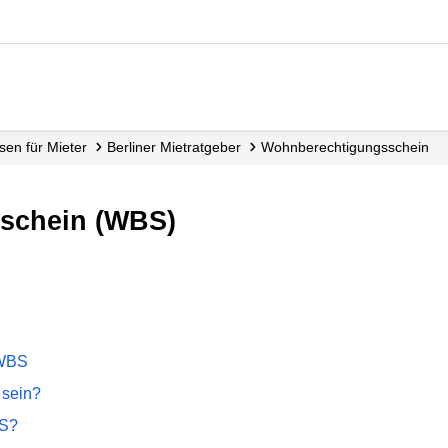
issen für Mieter
Berliner Mietratgeber
Wohn­berechtigungs­­schein
sschein (WBS)
 WBS
 sein?
BS?