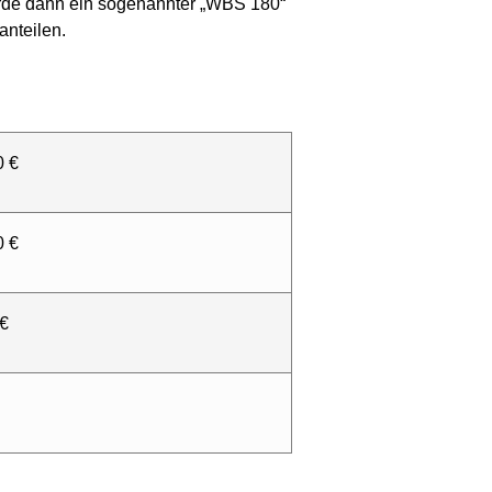
rde dann ein sogenannter „WBS 180“
nteilen.
0 €
0 €
 €