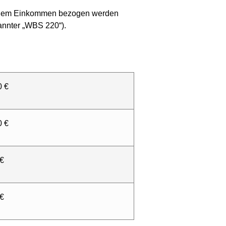
it einem Einkommen bezogen werden
annter „WBS 220“).
0 €
0 €
 €
 €