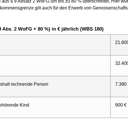
aus § 9 Absatz 2 WoFG um bis zu 80 % überschreitet. Hier wü
nkommensgrenze gilt auch für den Erwerb von Genossenschaftsa
9 Abs. 2 WoFG + 80 %) in € jährlich (WBS 180)
21.60
32.40
ushalt rechnende Person
7.380
gehörende Kind
900 €