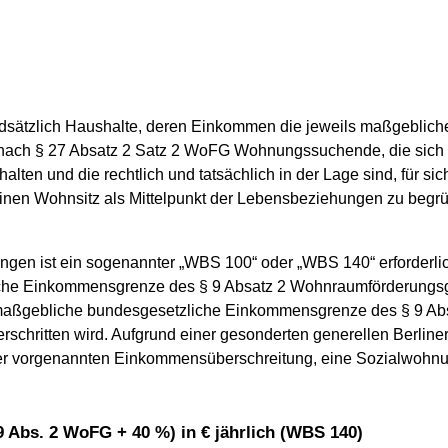
sätzlich Haushalte, deren Einkommen die jeweils maßgeblic
nd nach § 27 Absatz 2 Satz 2 WoFG Wohnungssuchende, die sich
lten und die rechtlich und tatsächlich in der Lage sind, für s
inen Wohnsitz als Mittelpunkt der Lebensbeziehungen zu begr
ungen ist ein sogenannter „WBS 100“ oder „WBS 140“ erforderli
che Einkommensgrenze des § 9 Absatz 2 Wohnraumförderungsg
 maßgebliche bundesgesetzliche Einkommensgrenze des § 9 A
schritten wird. Aufgrund einer gesonderten generellen Berline
er vorgenannten Einkommensüberschreitung, eine Sozialwohn
9 Abs. 2 WoFG + 40 %) in € jährlich (WBS 140)