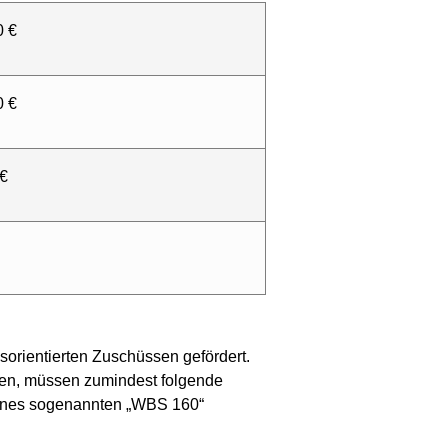
0 €
0 €
 €
ientierten Zuschüssen gefördert.
en, müssen zumindest folgende
ines sogenannten „WBS 160“