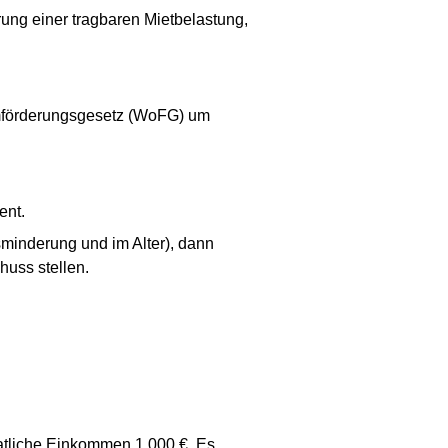
rung einer tragbaren Mietbelastung,
mförderungsgesetz (WoFG) um
ent.
minderung und im Alter), dann
uss stellen.
tliche Einkommen 1.000 €. Es