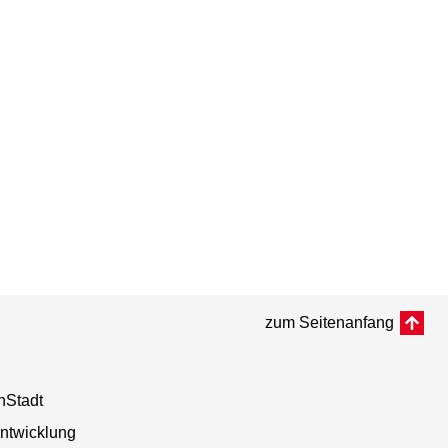
zum Seitenanfang
nStadt
entwicklung