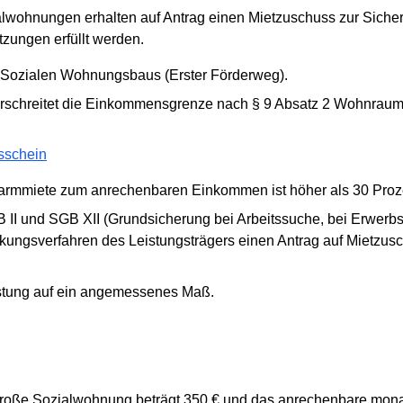
ialwohnungen erhalten auf Antrag einen Mietzuschuss zur Siche
zungen erfüllt werden.
 Sozialen Wohnungsbaus (Erster Förderweg).
rschreitet die Einkommensgrenze nach § 9 Absatz 2 Wohnrau
sschein
warmmiete zum anrechenbaren Einkommen ist höher als 30 Proz
II und SGB XII (Grundsicherung bei Arbeitssuche, bei Erwerbs
ngsverfahren des Leistungsträgers einen Antrag auf Mietzusch
astung auf ein angemessenes Maß.
roße Sozialwohnung beträgt 350 € und das anrechenbare mona