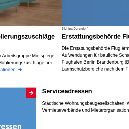
Bild: Ina Dorendorf
Erstattungsbehörde F
Die Erstattungsbehörde Fluglärm 
Aufwendungen für bauliche Sch
r Arbeitsgruppe Mietspiegel
Flughafen Berlin Brandenburg (
r Möblierungszuschläge bei
Lärmschutz­bereiche nach dem 
mationen
Serviceadressen
Städtische Wohnungsbaugesellschaften, W
Vermieterverbände und Mieterorganisatio