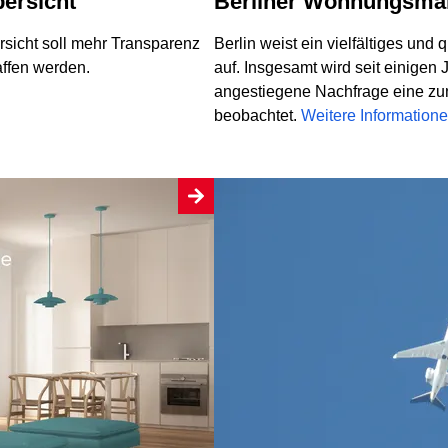
bersicht
Berliner Wohnungsma
rsicht soll mehr Transparenz
Berlin weist ein vielfältiges un
affen werden.
auf. Insgesamt wird seit einigen 
angestiegene Nachfrage eine 
beobachtet.
Weitere Information