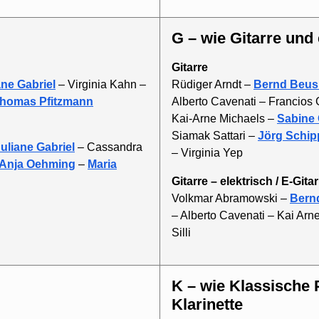
G – wie Gitarre und
Gitarre
ane Gabriel
– Virginia Kahn –
Rüdiger Arndt –
Bernd Beu
homas Pfitzmann
Alberto Cavenati – Francios
Kai-Arne Michaels –
Sabine 
Siamak Sattari –
Jörg Schip
uliane Gabriel
– Cassandra
– Virginia Yep
Anja Oehming
–
Maria
Gitarre – elektrisch / E-Gita
Volkmar Abramowski –
Bern
– Alberto Cavenati – Kai Arn
Silli
K – wie Klassische Percussion und
Klarinette