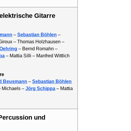
 elektrische Gitarre
smann
–
Sebastian Böhlen
–
 Giroux – Thomas Holzhausen –
Oehring
– Bernd Romahn –
pa
– Mattia Silli – Manfred Wittlich
rre
d Beusmann
–
Sebastian Böhlen
e Michaels –
Jörg Schippa
– Mattia