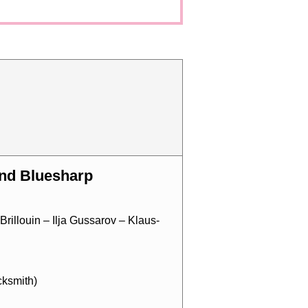
 und Bluesharp
rillouin – Ilja Gussarov – Klaus-
cksmith)