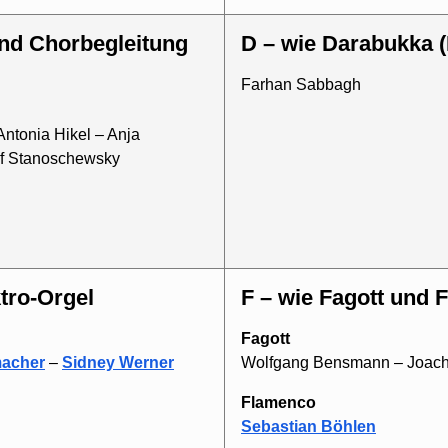
D – wie Darabukka 
Farhan Sabbagh
ntonia Hikel – Anja
ef Stanoschewsky
ktro-Orgel
F – wie Fagott und
Fagott
acher
–
Sidney Werner
Wolfgang Bensmann – Joac
Flamenco
Sebastian Böhlen