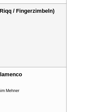
(Riqq / Fingerzimbeln)
 Flamenco
him Mehner