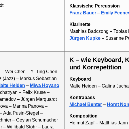
dt
Klassische Percussion
Franz Bauer
–
Emily Feene
Klarinette
Matthias Badczong – Tobias 
Jürgen Kupke
– Susanne P
K – wie Keyboard, Kontrabass, Komposition
und Korrepetition
le – Wei Chen – Yi-Ting Chen
cz (Jazz) – Markus Sebastian
Keyboard
alte Heiden
–
Miwa Hoyano
Malte Heiden – Galina Jucha
chatryan – Felix Kruse –
Kontrabass
Mamedov – Jürgen Marquardt
Michael Benter
–
Horst No
mova – Marina Panova –
– Ada Pusin-Siegel –
Komposition
Schnier – Ceylan Schumacher
Helmut Zapf – Matthias Jann
– Willibald Stöhr – Laura