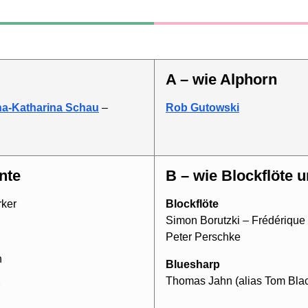
A – wie Alphorn
a-Katharina Schau
–
Rob Gutowski
nte
B – wie Blockflöte
rker
Blockflöte
Simon Borutzki – Frédérique B
Peter Perschke
n
Bluesharp
Thomas Jahn (alias Tom Bla