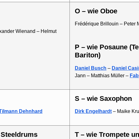
O – wie Oboe
Frédérique Brillouin – Peter 
lexander Wienand – Helmut
P – wie Posaune (Tenorhorn / Euphonium /
Bariton)
Daniel Busch
–
Daniel Casi
Jann – Matthias Müller –
Fab
S – wie Saxophon
Tilmann Dehnhard
Dirk Engelhardt
– Maike Kru
d Steeldrums
T – wie Trompete u