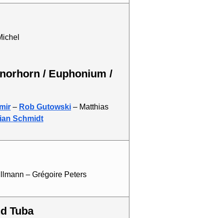
Michel
mir
–
Rob Gutowski
– Matthias
ian Schmidt
llmann – Grégoire Peters
nd Tuba