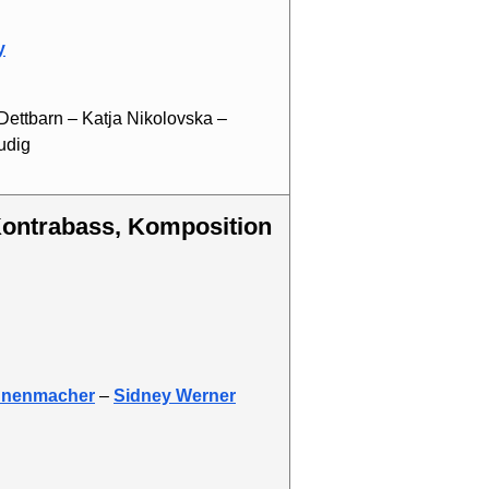
y
Dettbarn – Katja Nikolovska –
udig
nnenmacher
–
Sidney Werner