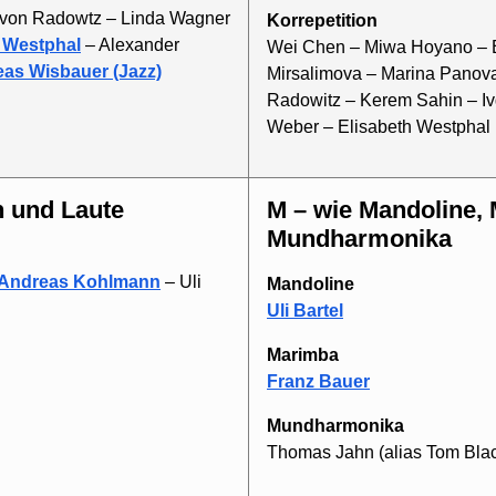
 von Radowtz – Linda Wagner
Korrepetition
 Westphal
– Alexander
Wei Chen – Miwa Hoyano – 
as Wisbauer (Jazz)
Mirsalimova – Marina Panova
Radowitz – Kerem Sahin – I
Weber – Elisabeth Westphal
n und Laute
M – wie Mandoline, Marimba und
Mundharmonika
Andreas Kohlmann
– Uli
Mandoline
Uli Bartel
Marimba
Franz Bauer
Mundharmonika
Thomas Jahn (alias Tom Bla