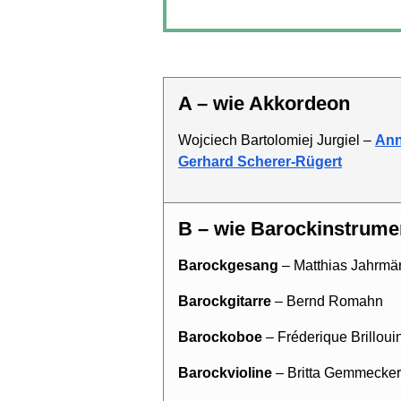
A – wie Akkordeon
Wojciech Bartolomiej Jurgiel –
Ann
Gerhard Scherer-Rügert
B – wie Barockinstrume
Barockgesang
– Matthias Jahrmä
Barockgitarre
– Bernd Romahn
Barockoboe
– Fréderique Brilloui
Barockvioline
– Britta Gemmecker