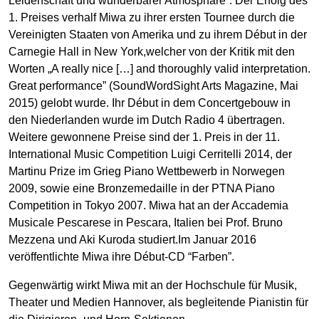
Leidenschaft und wunderbarer Atmosphäre“. Der Erfolg des
1. Preises verhalf Miwa zu ihrer ersten Tournee durch die
Vereinigten Staaten von Amerika und zu ihrem Début in der
Carnegie Hall in New York,welcher von der Kritik mit den
Worten „A really nice […] and thoroughly valid interpretation.
Great performance” (SoundWordSight Arts Magazine, Mai
2015) gelobt wurde. Ihr Début in dem Concertgebouw in
den Niederlanden wurde im Dutch Radio 4 übertragen.
Weitere gewonnene Preise sind der 1. Preis in der 11.
International Music Competition Luigi Cerritelli 2014, der
Martinu Prize im Grieg Piano Wettbewerb in Norwegen
2009, sowie eine Bronzemedaille in der PTNA Piano
Competition in Tokyo 2007. Miwa hat an der Accademia
Musicale Pescarese in Pescara, Italien bei Prof. Bruno
Mezzena und Aki Kuroda studiert.Im Januar 2016
veröffentlichte Miwa ihre Début-CD “Farben”.
Gegenwärtig wirkt Miwa mit an der Hochschule für Musik,
Theater und Medien Hannover, als begleitende Pianistin für