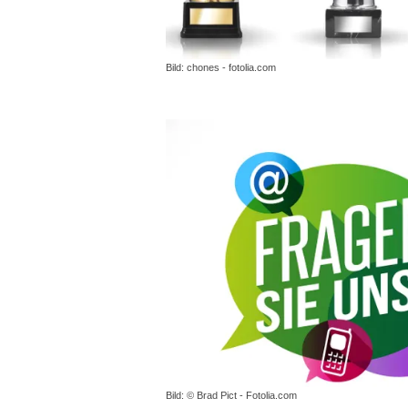
Bild: chones - fotolia.com
Bild: © Brad Pict - Fotolia.com