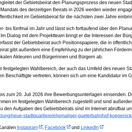
egleitet der Gebietsbeirat den Planungsprozess des neuen Stad
Mandats des derzeitigen Beirats in 2026 werden wieder engagi
ffentlichkeit im Gebietsbeirat für die nächsten zwei Jahre einbri
ier- bis fünfmal im Jahr und lässt sich fortlaufend über den Pl
 Dialog mit dem Projektteam bringt er die Interessen der Bürg
rfasst der Gebietsbeirat auch Positionspapiere, die in öffentli
 Beirat gibt außerdem eine Empfehlung zu der jährlichen Förder
lokalen Akteuren und Bürgerinnen und Bürgern ab.
estgelegten Wahlbereich, der auch das Umfeld des neuen Sta
n Beschäftigte vertreten, können sich um eine Kandidatur im G
 bis zum 20. Juli 2026 ihre Bewerbungsunterlagen einsenden.
hmen im festgelegten Wahlbereich zugestellt und sind außerde
 den Aufgaben des Gebietsbeirats sind im Internet abrufbar un
cklung/neue-stadtquartiere/ehemaliger-gueterbahnhof-koepenick/
-Kanälen
Instagram
,
Facebook
und
LinkedIn