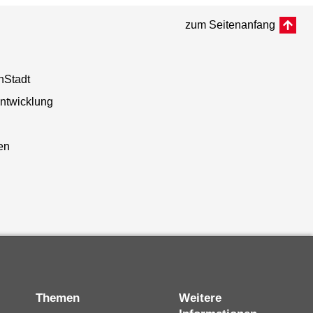
zum Seitenanfang
nStadt
entwicklung
n
en
Themen
Weitere