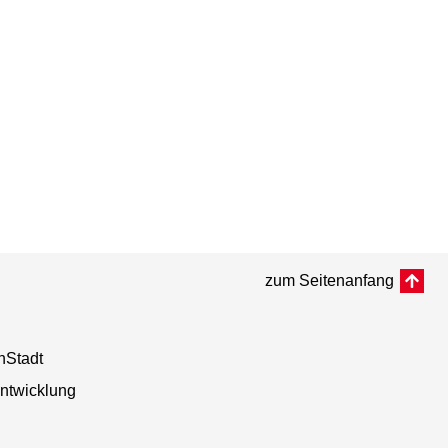
zum Seitenanfang
nStadt
entwicklung
n