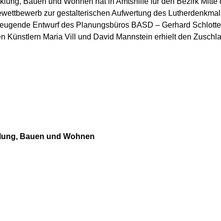
klung, Bauen und Wohnen hat in Amtshilfe für den Bezirk Mitte
wettbewerb zur gestalterischen Aufwertung des Lutherdenkmals
rzeugende Entwurf des Planungsbüros BASD – Gerhard Schlotte
n Künstlern Maria Vill und David Mannstein erhielt den Zuschl
cklung, Bauen und Wohnen