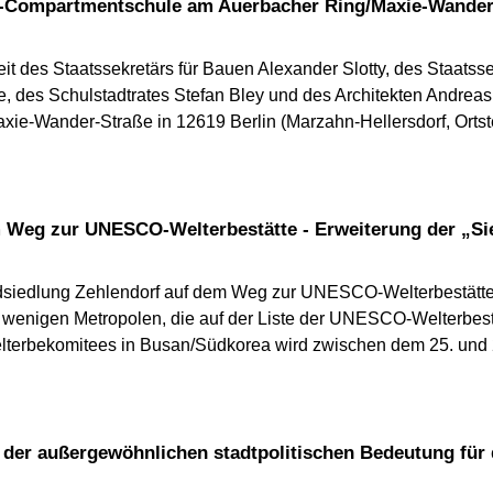
olz-Compartmentschule am Auerbacher Ring/Maxie-Wander
t des Staatssekretärs für Bauen Alexander Slotty, des Staatss
ne, des Schulstadtrates Stefan Bley und des Architekten Andrea
-Wander-Straße in 12619 Berlin (Marzahn-Hellersdorf, Ortsteil
em Weg zur UNESCO-Welterbestätte - Erweiterung der „Si
iedlung Zehlendorf auf dem Weg zur UNESCO-Welterbestätte 
n wenigen Metropolen, die auf der Liste der UNESCO-Welterbestä
terbekomitees in Busan/Südkorea wird zwischen dem 25. und 
ng der außergewöhnlichen stadtpolitischen Bedeutung fü