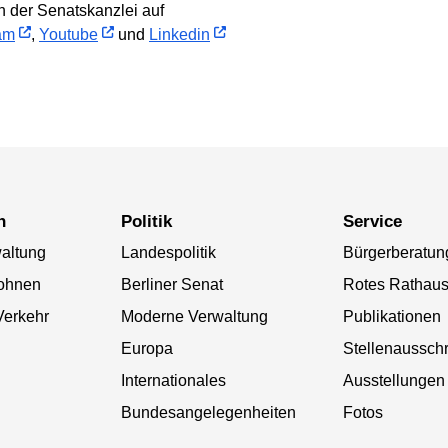
 der Senatskanzlei auf
am
,
Youtube
und
Linkedin
n
Politik
Service
altung
Landespolitik
Bürgerberatun
ohnen
Berliner Senat
Rotes Rathau
Verkehr
Moderne Verwaltung
Publikationen
Europa
Stellenaussch
Internationales
Ausstellungen
Bundesangelegenheiten
Fotos