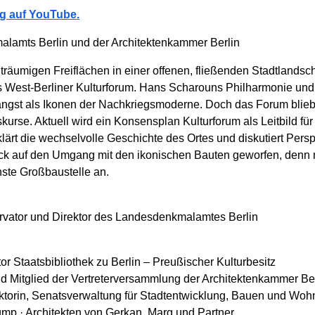
ng auf YouTube.
lamts Berlin und der Architektenkammer Berlin
räumigen Freiflächen in einer offenen, fließenden Stadtlandscha
as West-Berliner Kulturforum. Hans Scharouns Philharmonie und
ängst als Ikonen der Nachkriegsmoderne. Doch das Forum blieb
urse. Aktuell wird ein Konsensplan Kulturforum als Leitbild für 
lärt die wechselvolle Geschichte des Ortes und diskutiert Persp
lick auf den Umgang mit den ikonischen Bauten geworfen, denn 
chste Großbaustelle an.
rvator und Direktor des Landesdenkmalamtes Berlin
tor Staatsbibliothek zu Berlin – Preußischer Kulturbesitz
nd Mitglied der Vertreterversammlung der Architektenkammer Be
ktorin, Senatsverwaltung für Stadtentwicklung, Bauen und Wo
gmp · Architekten von Gerkan, Marg und Partner