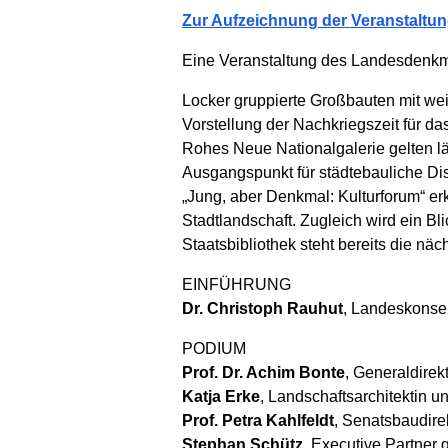
Zur Aufzeichnung der Veranstaltu
Eine Veranstaltung des Landesdenkma
Locker gruppierte Großbauten mit weit
Vorstellung der Nachkriegszeit für d
Rohes Neue Nationalgalerie gelten l
Ausgangspunkt für städtebauliche Disk
„Jung, aber Denkmal: Kulturforum“ erk
Stadtlandschaft. Zugleich wird ein B
Staatsbibliothek steht bereits die nä
EINFÜHRUNG
Dr. Christoph Rauhut
, Landeskonse
PODIUM
Prof. Dr. Achim Bonte
, Generaldirek
Katja Erke
, Landschaftsarchitektin u
Prof. Petra Kahlfeldt
, Senatsbaudire
Stephan Schütz
, Executive Partner 