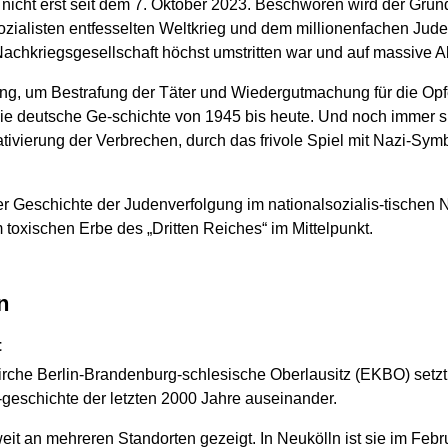
role nicht erst seit dem 7. Oktober 2023. Beschworen wird der G
ozialisten entfesselten Weltkrieg und dem millionenfachen Jud
Nachkriegsgesellschaft höchst umstritten war und auf massive A
g, um Bestrafung der Täter und Wiedergutmachung für die Opfe
e deutsche Ge-schichte von 1945 bis heute. Und noch immer su
tivierung der Verbrechen, durch das frivole Spiel mit Nazi-Sy
r Geschichte der Judenverfolgung im nationalsozialis-tischen Ne
oxischen Erbe des „Dritten Reiches“ im Mittelpunkt.
n
t
rche Berlin-Brandenburg-schlesische Oberlausitz (EKBO) setzt s
-geschichte der letzten 2000 Jahre auseinander.
t an mehreren Standorten gezeigt. In Neukölln ist sie im Febru