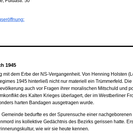
e, Fuldastr. 50
gseröffnung:
ch 1945
 mit dem Erbe der NS-Vergangenheit. Von Henning Holsten (Lo
imes 1945 hinterließ nicht nur materiell ein Trümmerfeld. Die 
evölkerung auch vor Fragen ihrer moralischen Mitschuld und po
onflikt des Kalten Krieges überlagert, der im Westberliner Fr
esonders harten Bandagen ausgetragen wurde.
n Gemeinde bedurfte es der Spurensuche einer nachgeborenen G
enmord ins kollektive Gedächtnis des Bezirks gerissen hatte. E
rinnerungskultur, wie wir sie heute kennen.