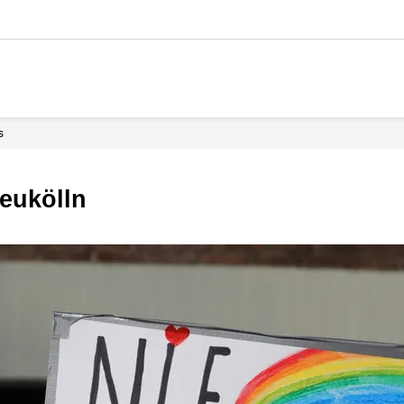
s
Neukölln