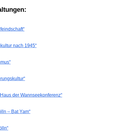
altungen:
feindschaft“
kultur nach 1945“
smus“
rungskultur“
m Haus der Wannseekonferenz“
ölln – Bat Yam“
lln“