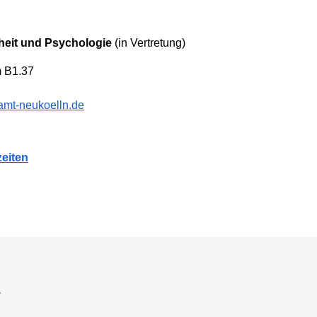
eit und Psychologie
(in Vertretung)
m B1.37
amt-neukoelln.de
eiten
a