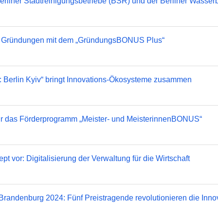
erliner Stadtreinigungsbetriebe (BSR) und der Berliner Wasser
ive Gründungen mit dem „GründungsBONUS Plus“
 Berlin Kyiv“ bringt Innovations-Ökosysteme zusammen
s für das Förderprogramm „Meister- und MeisterinnenBONUS“
ept vor: Digitalisierung der Verwaltung für die Wirtschaft
 Brandenburg 2024: Fünf Preistragende revolutionieren die Inno