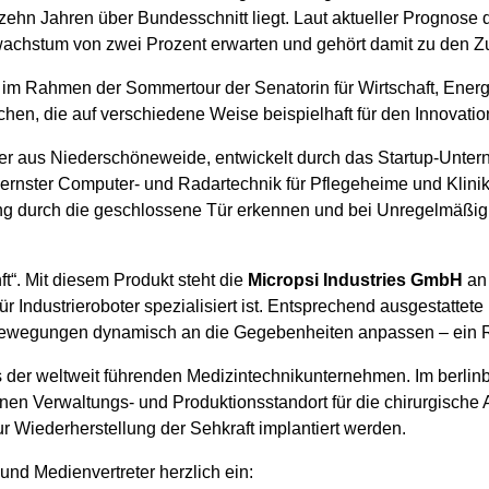
t zehn Jahren über Bundesschnitt liegt. Laut aktueller Prognose
swachstum von zwei Prozent erwarten und gehört damit zu den Z
 im Rahmen der Sommertour der Senatorin für Wirtschaft, Energ
en, die auf verschiedene Weise beispielhaft für den Innovation
boter aus Niederschöneweide, entwickelt durch das Startup-Unt
odernster Computer- und Radartechnik für Pflegeheime und Klini
 durch die geschlossene Tür erkennen und bei Unregelmäßigk
ft“. Mit diesem Produkt steht die
Micropsi Industries GmbH
an 
ür Industrieroboter spezialisiert ist. Entsprechend ausgestattet
wegungen dynamisch an die Gegebenheiten anpassen – ein Ro
s der weltweit führenden Medizintechnikunternehmen. Im berlinb
 Verwaltungs- und Produktionsstandort für die chirurgische 
ur Wiederherstellung der Sehkraft implantiert werden.
und Medienvertreter herzlich ein: