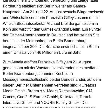
Mit noch mehr Sichtbarkeit, Vernetzung und zielgenauer
Förderung etabliert sich Berlin weiter als Games-
Hauptstadt. Am 21. und 22. August besucht Bürgermeisterin
und Wirtschaftssenatorin Franziska Giffey zusammen mit
Wirtschaftsstaatssekretär Michael Biel die gamescom in
Köln und wirbt für den Games-Standort Berlin. Ein Fünftel
der Games-Unternehmen in Deutschland hat seinen Sitz
bereits in der Metropolregion Berlin-Brandenburg –
insgesamt über 300. Die Branche erwirtschaftet in Berlin
einen Umsatz von 446 Millionen Euro im Jahr.
Zum Auftakt eröffnet Franziska Giffey am 21. August
gemeinsam mit der Vorstandsvorsitzenden des medianet
Berlin-Brandenburg, Jeannine Koch, den
Messegemeinschaftsstand beider Bundesländer, auf dem
sieben Berliner Unternehmen vertreten sind: 4Creators
Media GmbH, Brehm & v. Moers Rechtsanwälte, CM
Games, Com2uS Europe GmbH, Kickstarter, Tarock
Interactive GmbH und YOURE Family GmbH. Die