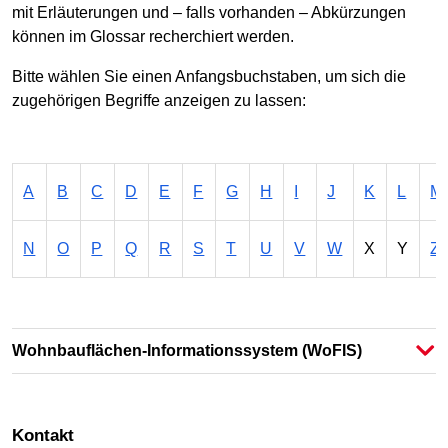
mit Erläuterungen und – falls vorhanden – Abkürzungen
können im Glossar recherchiert werden.
Bitte wählen Sie einen Anfangsbuchstaben, um sich die
zugehörigen Begriffe anzeigen zu lassen:
A
B
C
D
E
F
G
H
I
J
K
L
M
N
O
P
Q
R
S
T
U
V
W
X
Y
Z
Wohnbauflächen-Informationssystem (WoFIS)
Kontakt