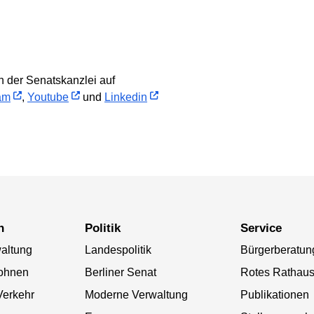
 der Senatskanzlei auf
am
,
Youtube
und
Linkedin
n
Politik
Service
altung
Landespolitik
Bürgerberatun
ohnen
Berliner Senat
Rotes Rathau
Verkehr
Moderne Verwaltung
Publikationen