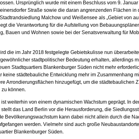
ossen. Ursprünglich wurde mit einem Beschluss vom 9. Januar
einersdorfer Straße sowie die daran angrenzenden Flächen in d
Stadtrandsiedlung Malchow und Weißensee als „Gebiet von auß
 liegt die Verantwortung für die Aufstellung von Bebauungsplän
g, Bauen und Wohnen sowie bei der Senatsverwaltung für Mobil
rd die im Jahr 2018 festgelegte Gebietskulisse nun überarbeite
gewöhnlicher stadtpolitischer Bedeutung erhalten, allerdings 
Neuen Stadtquartiers Blankenburger Süden nicht mehr erforderl
r keine städtebauliche Entwicklung mehr im Zusammenhang m
nere Arrondierungsflächen hinzugefügt, um die städtebaulichen Z
 zu können.
 ist weiterhin von einem dynamischen Wachstum geprägt. In d
tellt das Land Berlin vor die Herausforderung, die Siedlungsst
de Bevölkerungswachstum kann dabei nicht allein durch die Nac
fgefangen werden. Vielmehr sind auch große Neubaustandorte 
uartier Blankenburger Süden.