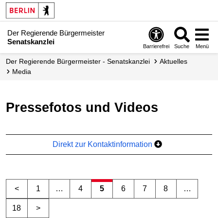
Der Regierende Bürgermeister
Senatskanzlei
Barrierefrei
Suche
Menü
Der Regierende Bürgermeister - Senatskanzlei
Aktuelles
Media
Pressefotos und Videos
Direkt zur Kontaktinformation
<
1
…
4
5
6
7
8
…
18
>