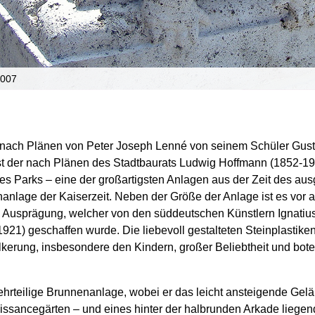
2007
nach Plänen von Peter Joseph Lenné von seinem Schüler Gustav
ist der nach Plänen des Stadtbaurats Ludwig Hoffmann (1852-193
s Parks – eine der großartigsten Anlagen aus der Zeit des aus
nanlage der Kaiserzeit. Neben der Größe der Anlage ist es vor 
n Ausprägung, welcher von den süddeutschen Künstlern Ignati
21) geschaffen wurde. Die liebevoll gestalteten Steinplastiken
lkerung, insbesondere den Kindern, großer Beliebtheit und boten
hrteilige Brunnenanlage, wobei er das leicht ansteigende Gelä
naissancegärten – und eines hinter der halbrunden Arkade liege