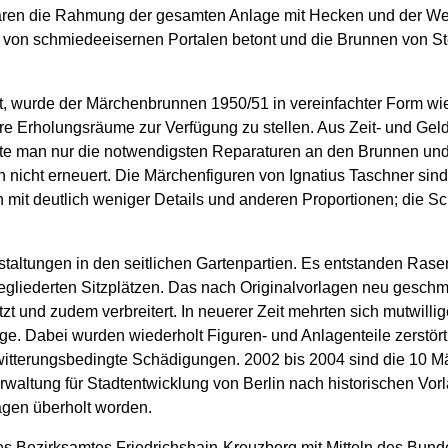
aren die Rahmung der gesamten Anlage mit Hecken und der We
on schmiedeeisernen Portalen betont und die Brunnen von St
t, wurde der Märchenbrunnen 1950/51 in vereinfachter Form wi
are Erholungsräume zur Verfügung zu stellen. Aus Zeit- und Ge
rte man nur die notwendigsten Reparaturen an den Brunnen und 
nicht erneuert. Die Märchenfiguren von Ignatius Taschner sind
 mit deutlich weniger Details und anderen Proportionen; die Sc
taltungen in den seitlichen Gartenpartien. Es entstanden Rase
liederten Sitzplätzen. Das nach Originalvorlagen neu geschm
t und zudem verbreitert. In neuerer Zeit mehrten sich mutwill
 Dabei wurden wiederholt Figuren- und Anlagenteile zerstört un
witterungsbedingte Schädigungen. 2002 bis 2004 sind die 10 Mä
ltung für Stadtentwicklung von Berlin nach historischen Vor
agen überholt worden.
es Bezirksamtes Friedrichshain-Kreuzberg mit Mitteln des Bu