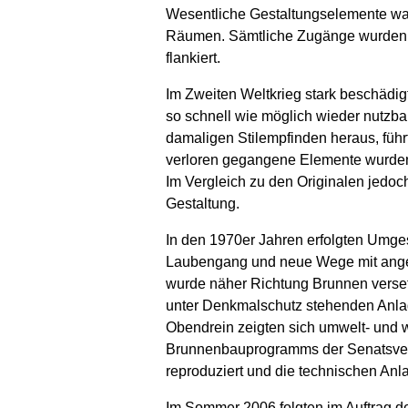
Wesentliche Gestaltungselemente w
Räumen. Sämtliche Zugänge wurden v
flankiert.
Im Zweiten Weltkrieg stark beschädig
so schnell wie möglich wieder nutzb
damaligen Stilempfinden heraus, füh
verloren gegangene Elemente wurden 
Im Vergleich zu den Originalen jedoch
Gestaltung.
In den 1970er Jahren erfolgten Umges
Laubengang und neue Wege mit angeg
wurde näher Richtung Brunnen versetz
unter Denkmalschutz stehenden Anlage.
Obendrein zeigten sich umwelt- und 
Brunnenbauprogramms der Senatsverwa
reproduziert und die technischen Anl
Im Sommer 2006 folgten im Auftrag d