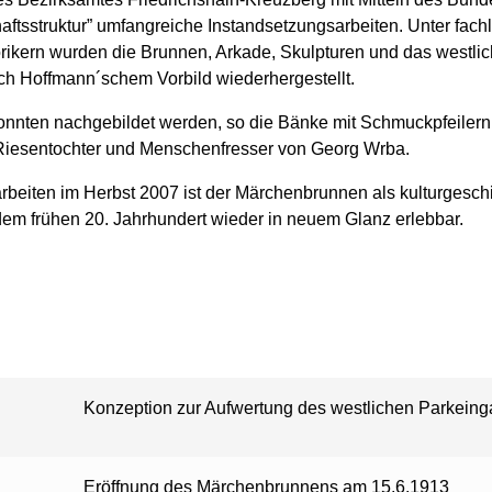
aftsstruktur” umfangreiche Instandsetzungsarbeiten. Unter fach
kern wurden die Brunnen, Arkade, Skulpturen und das westliche
ch Hoffmann´schem Vorbild wiederhergestellt.
onnten nachgebildet werden, so die Bänke mit Schmuckpfeile
 Riesentochter und Menschenfresser von Georg Wrba.
beiten im Herbst 2007 ist der Märchenbrunnen als kulturgeschic
dem frühen 20. Jahrhundert wieder in neuem Glanz erlebbar.
Konzeption zur Aufwertung des westlichen Parkein
Eröffnung des Märchenbrunnens am 15.6.1913