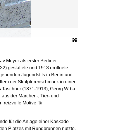
Kaskadenbrunnen, im Vord
Bild: HORTEC
 Meyer als erster Berliner
2) gestaltete und 1913 eröffnete
gehenden Jugendstils in Berlin und
allem der Skulpturenschmuck in einer
us Taschner (1871-1913), Georg Wrba
 aus der Märchen-, Tier- und
 reizvolle Motive für
nde für die Anlage einer Kaskade –
nden Platzes mit Rundbrunnen nutzte.