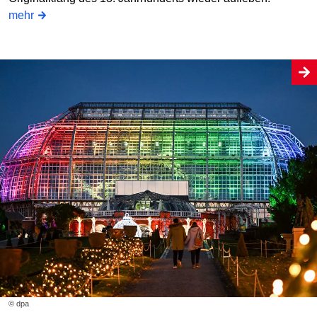
mehr
© dpa