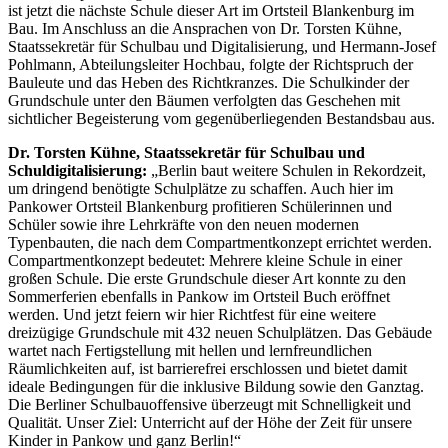
ist jetzt die nächste Schule dieser Art im Ortsteil Blankenburg im
Bau. Im Anschluss an die Ansprachen von Dr. Torsten Kühne,
Staatssekretär für Schulbau und Digitalisierung, und Hermann-Josef
Pohlmann, Abteilungsleiter Hochbau, folgte der Richtspruch der
Bauleute und das Heben des Richtkranzes. Die Schulkinder der
Grundschule unter den Bäumen verfolgten das Geschehen mit
sichtlicher Begeisterung vom gegenüberliegenden Bestandsbau aus.
Dr. Torsten Kühne, Staatssekretär für Schulbau und
Schuldigitalisierung:
„Berlin baut weitere Schulen in Rekordzeit,
um dringend benötigte Schulplätze zu schaffen. Auch hier im
Pankower Ortsteil Blankenburg profitieren Schülerinnen und
Schüler sowie ihre Lehrkräfte von den neuen modernen
Typenbauten, die nach dem Compartmentkonzept errichtet werden.
Compartmentkonzept bedeutet: Mehrere kleine Schule in einer
großen Schule. Die erste Grundschule dieser Art konnte zu den
Sommerferien ebenfalls in Pankow im Ortsteil Buch eröffnet
werden. Und jetzt feiern wir hier Richtfest für eine weitere
dreizügige Grundschule mit 432 neuen Schulplätzen. Das Gebäude
wartet nach Fertigstellung mit hellen und lernfreundlichen
Räumlichkeiten auf, ist barrierefrei erschlossen und bietet damit
ideale Bedingungen für die inklusive Bildung sowie den Ganztag.
Die Berliner Schulbauoffensive überzeugt mit Schnelligkeit und
Qualität. Unser Ziel: Unterricht auf der Höhe der Zeit für unsere
Kinder in Pankow und ganz Berlin!“