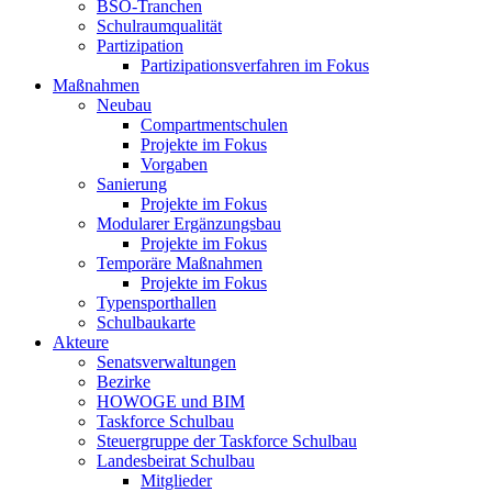
BSO-Tranchen
Schulraum­qualität
Partizipation
Partizipations­verfahren im Fokus
Maßnahmen
Neubau
Compartmentschulen
Projekte im Fokus
Vorgaben
Sanierung
Projekte im Fokus
Modularer Ergänzungsbau
Projekte im Fokus
Temporäre Maßnahmen
Projekte im Fokus
Typensporthallen
Schulbaukarte
Akteure
Senats­verwaltungen
Bezirke
HOWOGE und BIM
Taskforce Schulbau
Steuergruppe der Taskforce Schulbau
Landesbeirat Schulbau
Mitglieder