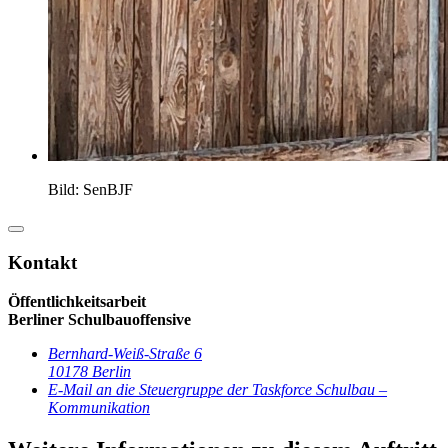
Bild: SenBJF
Kontakt
Öffentlichkeitsarbeit
Berliner Schulbauoffensive
Bernhard-Weiß-Straße 6
10178 Berlin
E-Mail
an die Steuergruppe der Taskforce Schulbau –
Kommunikation