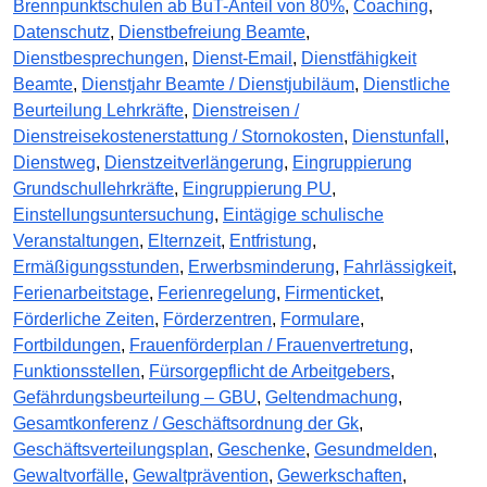
Brennpunktschulen ab BuT-Anteil von 80%
,
Coaching
,
Datenschutz
,
Dienstbefreiung Beamte
,
Dienstbesprechungen
,
Dienst-Email
,
Dienstfähigkeit
Beamte
,
Dienstjahr Beamte / Dienstjubiläum
,
Dienstliche
Beurteilung Lehrkräfte
,
Dienstreisen /
Dienstreisekostenerstattung / Stornokosten
,
Dienstunfall
,
Dienstweg
,
Dienstzeitverlängerung
,
Eingruppierung
Grundschullehrkräfte
,
Eingruppierung PU
,
Einstellungsuntersuchung
,
Eintägige schulische
Veranstaltungen
,
Elternzeit
,
Entfristung
,
Ermäßigungsstunden
,
Erwerbsminderung
,
Fahrlässigkeit
,
Ferienarbeitstage
,
Ferienregelung
,
Firmenticket
,
Förderliche Zeiten
,
Förderzentren
,
Formulare
,
Fortbildungen
,
Frauenförderplan / Frauenvertretung
,
Funktionsstellen
,
Fürsorgepflicht de Arbeitgebers
,
Gefährdungsbeurteilung – GBU
,
Geltendmachung
,
Gesamtkonferenz / Geschäftsordnung der Gk
,
Geschäftsverteilungsplan
,
Geschenke
,
Gesundmelden
,
Gewaltvorfälle
,
Gewaltprävention
,
Gewerkschaften
,