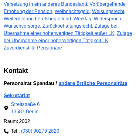
Versetzung in ein anderes Bundesland
,
Vorübergehende
Erhöhung der Pension
,
Weihnachtsgeld
,
Weisungsrecht
,
Weiterbildung berufsbegleitend
,
Werktag
,
Widerspruch
,
Wunschvorsorge
,
Zurückbehaltungsrecht
,
Zulage bei
Übernahme einer höherwertigen Tätigkeit außer LK
,
Zulage
bei Übernahme einer höherwertigen Tätigkeit LK
,
Zuverdienst für Pensionäre
Kontakt
Personalrat Spandau /
andere örtliche Personalräte
Sekretariat
Streitstraße 6
13587 Berlin
Raum: 2002
Tel.:
(030) 90279 2820