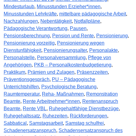
Mindesturlaub
,
Minusstunden Erzieher*innen
,
Minusstunden Lehrkräfte
,
mittelbare pädagogische Arbeit
,
Nachzahlungen
,
Nebentätigkeit
,
Notfallpläne
,
Pädagogische Verantwortung
,
Pausen
,
Pensionsberechnung
,
Pension und Rente
,
Pensionierung
,
Pensionierung vorzeitig
,
Pensionierung wegen
Dienstunfähigkeit
,
Pensionierungsalter
,
Personalakte
,
Personalstelle
,
Personalversammlung
,
Pflege von
Angehörigen
,
PKB – Personalkostenbudgetierung
,
Praktikum
,
Prämien und Zulagen
,
Präsenzzeiten
,
Präventionsgespräch
,
PU – Pädagogische
Unterrichtshilfen
,
Psychologische Beratung
,
Raumtemperatur
,
Reha- Maßnahmen
,
Remonstration
Beamte
,
Rente Arbeitnehmer*innen
,
Rentenanspruch
Beamte
,
Rente VBL
,
Ruhegehaltfähige Dienstbezüge
,
Ruhegehaltssatz
,
Ruhezeiten
,
Rückforderungen
,
Sabbatical
,
Samstagsarbeit
,
Samstag schulfrei
,
Schadenersatzanspruch
,
Schadensersatzanspruch des