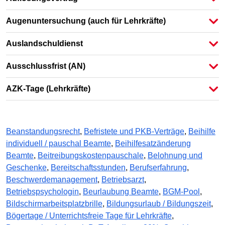
Augenuntersuchung (auch für Lehrkräfte)
Auslandschuldienst
Ausschlussfrist (AN)
AZK-Tage (Lehrkräfte)
Beanstandungsrecht
,
Befristete und PKB-Verträge
,
Beihilfe
individuell / pauschal Beamte
,
Beihilfesatzänderung
Beamte
,
Beitreibungskostenpauschale
,
Belohnung und
Geschenke
,
Bereitschaftsstunden
,
Berufserfahrung
,
Beschwerdemanagement
,
Betriebsarzt
,
Betriebspsychologin
,
Beurlaubung Beamte
,
BGM-Pool
,
Bildschirmarbeitsplatzbrille
,
Bildungsurlaub / Bildungszeit
,
Bögertage / Unterrichtsfreie Tage für Lehrkräfte
,