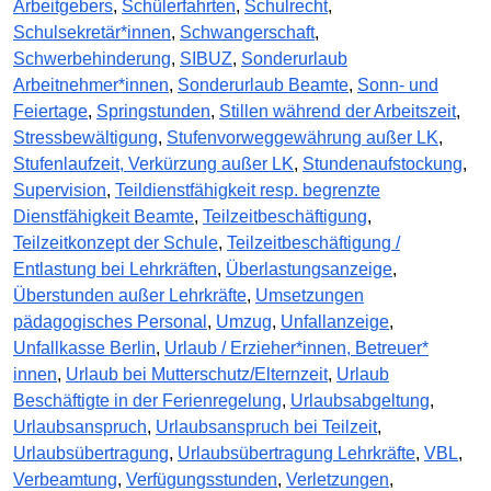
Arbeitgebers
,
Schülerfahrten
,
Schulrecht
,
Schulsekretär*innen
,
Schwangerschaft
,
Schwerbehinderung
,
SIBUZ
,
Sonderurlaub
Arbeitnehmer*innen
,
Sonderurlaub Beamte
,
Sonn- und
Feiertage
,
Springstunden
,
Stillen während der Arbeitszeit
,
Stressbewältigung
,
Stufenvorweggewährung außer LK
,
Stufenlaufzeit, Verkürzung außer LK
,
Stundenaufstockung
,
Supervision
,
Teildienstfähigkeit resp. begrenzte
Dienstfähigkeit Beamte
,
Teilzeitbeschäftigung
,
Teilzeitkonzept der Schule
,
Teilzeitbeschäftigung /
Entlastung bei Lehrkräften
,
Überlastungsanzeige
,
Überstunden außer Lehrkräfte
,
Umsetzungen
pädagogisches Personal
,
Umzug
,
Unfallanzeige
,
Unfallkasse Berlin
,
Urlaub / Erzieher*innen, Betreuer*
innen
,
Urlaub bei Mutterschutz/Elternzeit
,
Urlaub
Beschäftigte in der Ferienregelung
,
Urlaubsabgeltung
,
Urlaubsanspruch
,
Urlaubsanspruch bei Teilzeit
,
Urlaubsübertragung
,
Urlaubsübertragung Lehrkräfte
,
VBL
,
Verbeamtung
,
Verfügungsstunden
,
Verletzungen
,