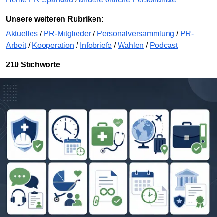
Unsere weiteren Rubriken:
Aktuelles
/
PR-Mitglieder
/
Personalversammlung
/
PR-
Arbeit
/
Kooperation
/
Infobriefe
/
Wahlen
/
Podcast
210 Stichworte