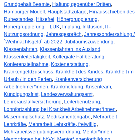
Grundgehalt Beamte
,
Haftung gegenüber Dritten
,
Hamburger Modell
,
Hauptstadtzulage
,
Hinausschieben des
Ruhestandes
,
Hitzefrei
,
Höhergruppierung
,
Höhergruppierung – LUK
,
Impfung
,
Inklusion
,
IT-
Nutzungsordnung
,
Jahresgespräch
,
Jahressonderzahlung /
`Weihnachtsgeld` ab 2022
,
Jubiläumszuwendung
,
Klassenfahrten
,
Klassenfahrten ins Ausland
,
Klassenleitertätigkeit
,
Kollegiale Fallberatung
,
Konferenzteilnahme
,
Kostenerstattung
,
Krankengeldzuschuss
,
Krankheit des Kindes
,
Krankheit im
Urlaub / in den Ferien
,
Krankenversicherung
Arbeitnehmer*innen
,
Krankmeldung
,
Krisenteam
,
Kündigungsfrist
,
Landesverwaltungsamt
,
Lehrerausfallversicherung
,
Leiterbenutzung
,
Lohnfortzahlung bei Krankheit Arbeitnehmer*innen
,
Masernimpfschutz
,
Medikamentengabe
,
Mehrarbeit
Lehrkräfte
,
Mehrarbeit Lehrkräfte, freiwillig
,
Mehrarbeitsvergütungsverordnung
,
Mentor*innen
,
Mentor*innen bei bbVd
,
Mentor*innenfortbildung
,