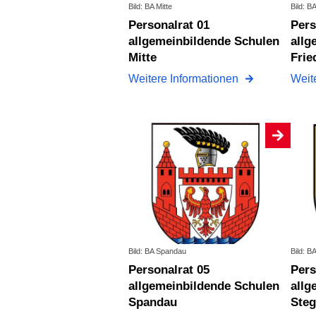
Bild: BA Mitte
Bild: B
Personalrat 01
Personalrat 02
allgemeinbildende Schulen
allg
Mitte
Frie
Weitere Informationen
Weit
Bild: BA Spandau
Bild: B
Personalrat 05
Personalrat 06
allgemeinbildende Schulen
allg
Spandau
Steg