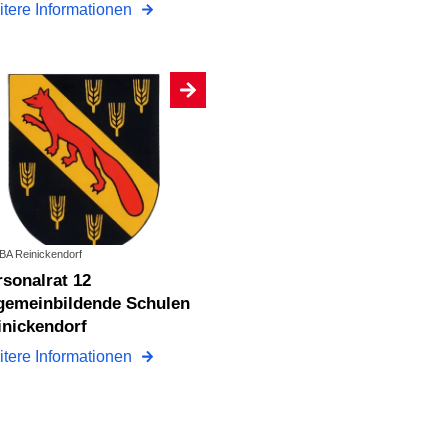
tere Informationen
: BA Reinickendorf
lgemeinbildende Schulen
inickendorf
tere Informationen