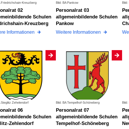
A Friedrichshain-Kreuzberg
Bild: BA Pankow
Bild
Personalrat 03
Personalrat 04
emeinbildende Schulen
allgemeinbildende Schulen
al
drichshain-Kreuzberg
Pankow
Ch
ere Informationen
Weitere Informationen
Wei
A Steglitz Zehelendorf
Bild: BA Tempelhof-Schöneberg
Bild:
Personalrat 07
Personalrat 08
emeinbildende Schulen
allgemeinbildende Schulen
al
litz-Zehlendorf
Tempelhof-Schöneberg
Ne