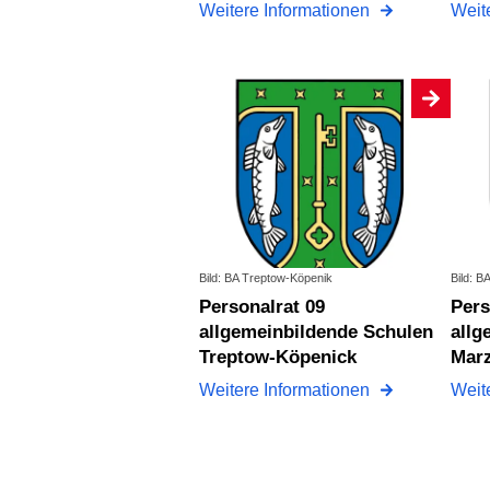
Weitere Informationen
Weit
Bild: BA Treptow-Köpenik
Bild: B
Personalrat 09
Personalrat 10
allgemeinbildende Schulen
allg
Treptow-Köpenick
Marz
Weitere Informationen
Weit