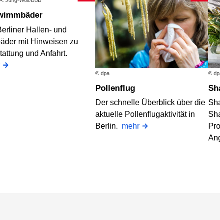
 A. Jung-Wolf/BBB
hwimmbäder
erliner Hallen- und
bäder mit Hinweisen zu
tattung und Anfahrt.
© dpa
© dp
Pollenflug
S
Der schnelle Überblick über die
Sh
aktuelle Pollenflugaktivität in
Sha
Berlin.
mehr
Pro
An