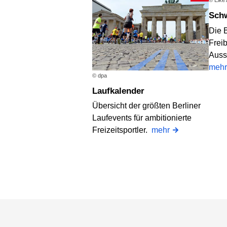
© Elke
Sc
Die B
Frei
Auss
mehr
© dpa
Laufkalender
Übersicht der größten Berliner
Laufevents für ambitionierte
Freizeitsportler.
mehr