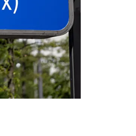
Lollapalooza 2026
© dpa