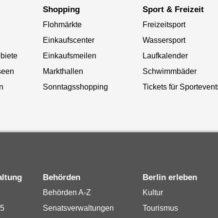
Shopping
Sport & Freizeit
Flohmärkte
Freizeitsport
Einkaufscenter
Wassersport
biete
Einkaufsmeilen
Laufkalender
seen
Markthallen
Schwimmbäder
n
Sonntagsshopping
Tickets für Sportevent
altung
Behörden
Berlin erleben
Behörden A-Z
Kultur
15
Senatsverwaltungen
Tourismus