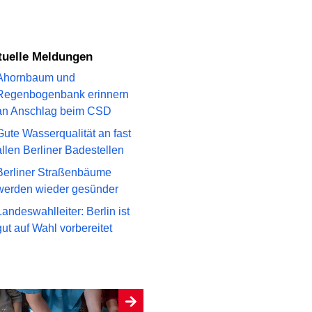
ktuelle Meldungen
Ahornbaum und
Regenbogenbank erinnern
an Anschlag beim CSD
Gute Wasserqualität an fast
allen Berliner Badestellen
Berliner Straßenbäume
werden wieder gesünder
Landeswahlleiter: Berlin ist
gut auf Wahl vorbereitet