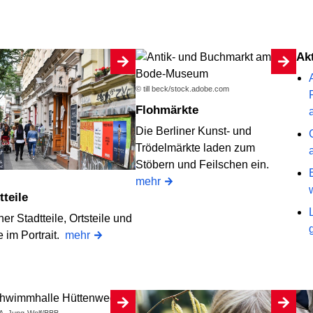
A
© till beck/stock.adobe.com
Flohmärkte
Die Berliner Kunst- und
Trödelmärkte laden zum
Stöbern und Feilschen ein.
mehr
dtteile
ner Stadtteile, Ortsteile und
 im Portrait.
mehr