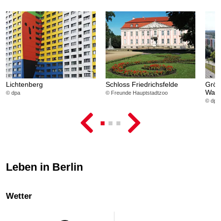
Lichtenberg
Schloss Friedrichsfelde
Größ
Wand
© dpa
© Freunde Hauptstadtzoo
© dpa
Leben in Berlin
Wetter