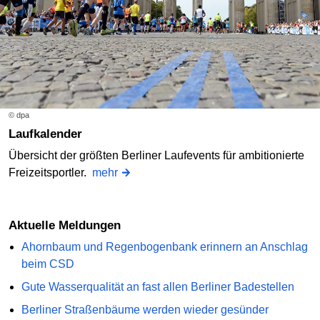
© dpa
Laufkalender
Übersicht der größten Berliner Laufevents für ambitionierte
Freizeitsportler.
mehr
Aktuelle Meldungen
Ahornbaum und Regenbogenbank erinnern an Anschlag
beim CSD
Gute Wasserqualität an fast allen Berliner Badestellen
Berliner Straßenbäume werden wieder gesünder