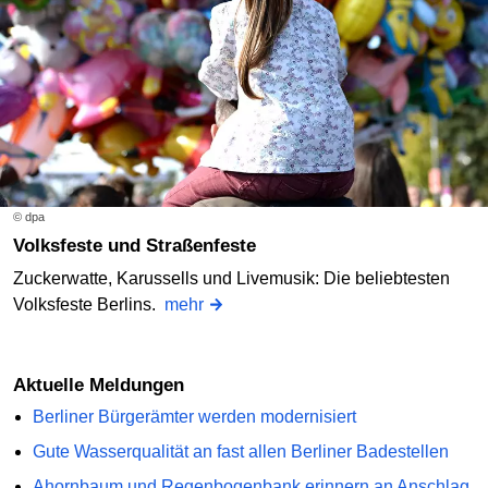
© dpa
Volksfeste und Straßenfeste
Zuckerwatte, Karussells und Livemusik: Die beliebtesten
Volksfeste Berlins.
mehr
Aktuelle Meldungen
Berliner Bürgerämter werden modernisiert
Gute Wasserqualität an fast allen Berliner Badestellen
Ahornbaum und Regenbogenbank erinnern an Anschlag