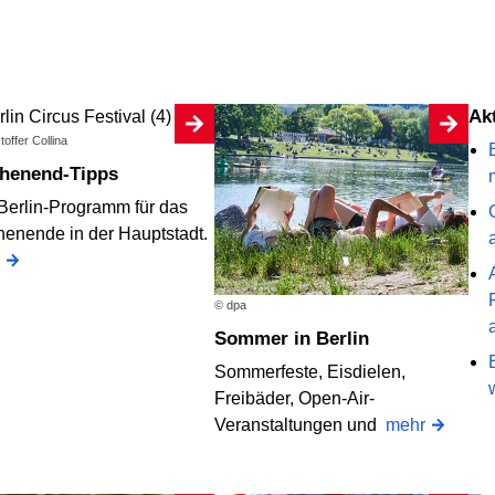
A
toffer Collina
chenend-Tipps
Berlin-Programm für das
enende in der Hauptstadt.
© dpa
Sommer in Berlin
Sommerfeste, Eisdielen,
Freibäder, Open-Air-
Veranstaltungen und
mehr