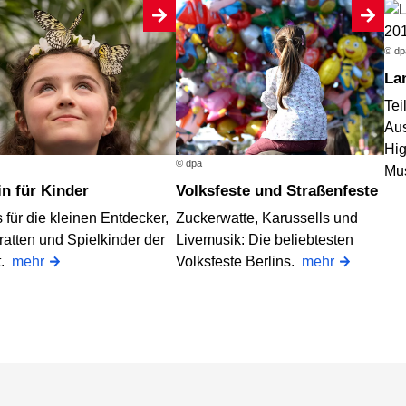
© dp
L
Te
Aus
Hig
© dpa
Mu
lin für Kinder
Volksfeste und Straßenfeste
 für die kleinen Entdecker,
Zuckerwatte, Karussells und
ratten und Spielkinder der
Livemusik: Die beliebtesten
t.
mehr
Volksfeste Berlins.
mehr