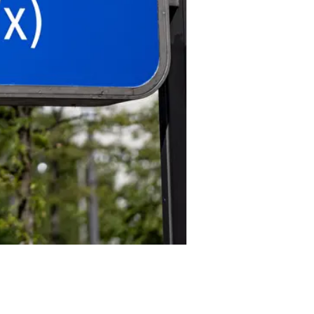
Lollapalooza 2026
© dpa